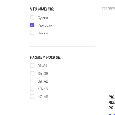
ЧТО ИМЕННО:
СОРТИРО
Сумки
Рюкзаки
Носки
РАЗМЕР НОСКОВ:
31-34
35-38
39-42
43-46
47-49
РЮ
RO
20