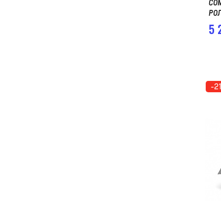
CO
РО
5 
-2