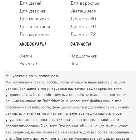
Для детей
Для взрослых
Для девочки
Светящиеся
Для мальчика
Диаметр 80
Для женщины
Диаметр 76
Для мужчины
Диаметр 72
АКСЕССУАРЫ
ЗАПЧАСТИ
Сумки
Подшипники
Рюкзаки
Оси
Носки
Ледовые лезвия
Мы уважаем вашу приватность
Мы используем файлы cookie, чтобы улучшить вашу работу с нашим
сайтом. Эти данные могут касаться вас лично, ваших предпочтений,
устройства или быть необходимыми для работы сайта в соответствии с
ПРАВЫЙ БЕРЕГ
вашими ожиданиями. Rollerblade.in.ua использует файлы cookie для
Святошин, Житомирская, Академгородок
обеспечения безопасности, функциональности и доступности наших веб-
Г. КИЕВ, УЛ. АКАДЕМИКА КРЫМСКОГО, 4А
сайтов, для анализа того, как вы пользуетесь нашим сайтом, чтобы
063 777-59-79
улучшить ваш пользовательский опыт, а также предоставить вам
ГРАФИК РАБОТЫ:
067 111-01-47
персонализированный контент. Эти данные обычно не идентифицируют
пн.-пт. 10.00 - 19.00
вас напрямую, но они помогают нам создать для вас более персональный
050 777-16-00
сб.-нд. 10.00 - 17.00
опыт. Они помогают нам понять, как вы используете сайт, адаптировать