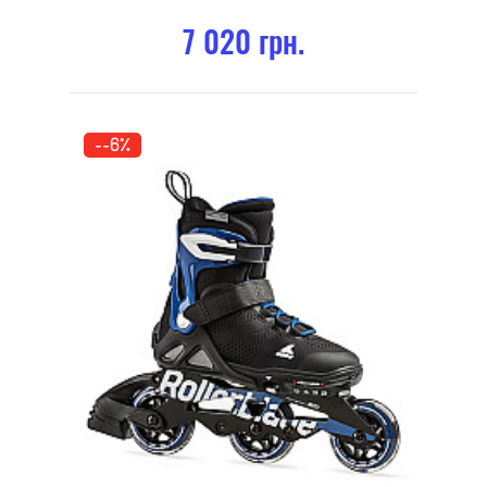
7 020 грн.
--6%