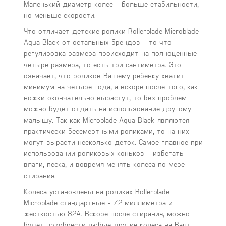
Маленький диаметр колес - больше стабильности,
но меньше скорости.
Что отличает детские ролики Rollerblade Microblade
Aqua Black от остальных брендов - то что
регулировка размера происходит на полноценные
четыре размера, то есть три сантиметра. Это
означает, что роликов Вашему ребенку хватит
минимум на четыре года, а вскоре после того, как
ножки окончательно вырастут, то без проблем
можно будет отдать на использование другому
малышу. Так как Microblade Aqua Black являются
практически бессмертными роликами, то на них
могут вырасти несколько деток. Самое главное при
использовании роликовых коньков - избегать
влаги, песка, и вовремя менять колеса по мере
стирания.
Колеса установлены на роликах Rollerblade
Microblade стандартные - 72 миллиметра и
жесткостью 82А. Вскоре после стирания, можно
будет приобрести любые другие колеса на Ваш