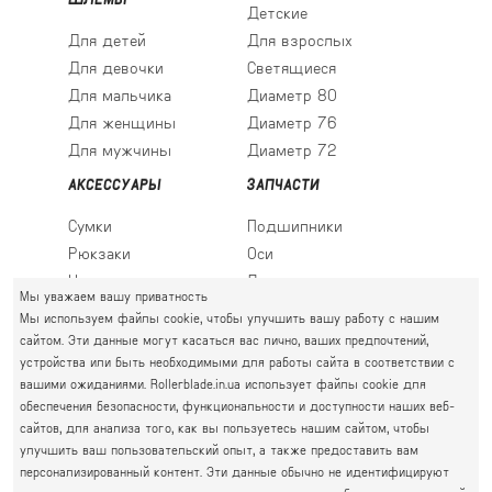
Детские
Для детей
Для взрослых
Для девочки
Светящиеся
Для мальчика
Диаметр 80
Для женщины
Диаметр 76
Для мужчины
Диаметр 72
АКСЕССУАРЫ
ЗАПЧАСТИ
Сумки
Подшипники
Рюкзаки
Оси
Носки
Ледовые лезвия
Мы уважаем вашу приватность
Мы используем файлы cookie, чтобы улучшить вашу работу с нашим
сайтом. Эти данные могут касаться вас лично, ваших предпочтений,
устройства или быть необходимыми для работы сайта в соответствии с
ПРАВЫЙ БЕРЕГ
вашими ожиданиями. Rollerblade.in.ua использует файлы cookie для
Святошин, Житомирская, Академгородок
обеспечения безопасности, функциональности и доступности наших веб-
Г. КИЕВ, УЛ. АКАДЕМИКА КРЫМСКОГО, 4А
сайтов, для анализа того, как вы пользуетесь нашим сайтом, чтобы
063 777-59-79
улучшить ваш пользовательский опыт, а также предоставить вам
ГРАФИК РАБОТЫ:
067 111-01-47
персонализированный контент. Эти данные обычно не идентифицируют
пн.-пт. 10.00 - 19.00