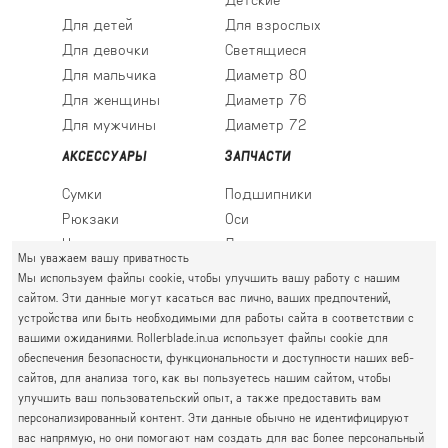
Для детей
Для взрослых
Для девочки
Светящиеся
Для мальчика
Диаметр 80
Для женщины
Диаметр 76
Для мужчины
Диаметр 72
АКСЕССУАРЫ
ЗАПЧАСТИ
Сумки
Подшипники
Рюкзаки
Оси
Носки
Ледовые лезвия
Мы уважаем вашу приватность
Мы используем файлы cookie, чтобы улучшить вашу работу с нашим
сайтом. Эти данные могут касаться вас лично, ваших предпочтений,
устройства или быть необходимыми для работы сайта в соответствии с
ПРАВЫЙ БЕРЕГ
вашими ожиданиями. Rollerblade.in.ua использует файлы cookie для
Святошин, Житомирская, Академгородок
обеспечения безопасности, функциональности и доступности наших веб-
Г. КИЕВ, УЛ. АКАДЕМИКА КРЫМСКОГО, 4А
сайтов, для анализа того, как вы пользуетесь нашим сайтом, чтобы
063 777-59-79
улучшить ваш пользовательский опыт, а также предоставить вам
ГРАФИК РАБОТЫ:
067 111-01-47
персонализированный контент. Эти данные обычно не идентифицируют
пн.-пт. 10.00 - 19.00
вас напрямую, но они помогают нам создать для вас более персональный
050 777-16-00
сб.-нд. 10.00 - 17.00