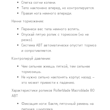
Слегка согни колени.
Тело наклонено вперед, но контролируется.
Правая нога немного впереди.
Начни торможение:
Перенеси вес тела немного вспять.
Опускай пятую ролик с тормозом (но не
резко).
Система ABT автоматически опустит тормоз
и сопротивляется.
Контролируй давление:
Чем сильнее жмешь пяткой, тем сильнее
тормозишь.
Не нужно сильно наклонять корпус назад –
это может привести к падению.
Характеристики роликов Rollerblade Macroblade 80
ABT
Фиксация ноги: бакля, пяточный ремень на
липучке, шнуровка.