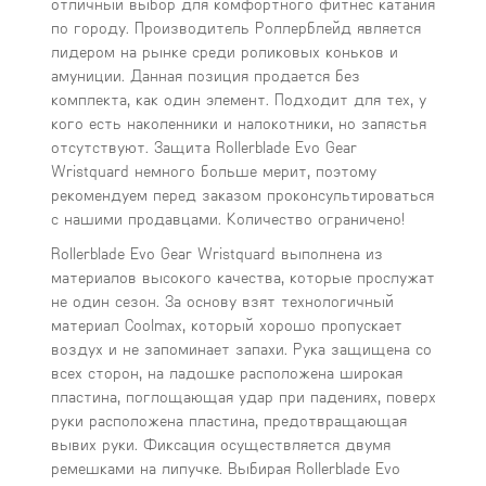
отличный выбор для комфортного фитнес катания
по городу. Производитель Роллерблейд является
лидером на рынке среди роликовых коньков и
амуниции. Данная позиция продается без
комплекта, как один элемент. Подходит для тех, у
кого есть наколенники и налокотники, но запястья
отсутствуют. Защита Rollerblade Evo Gear
Wristquard немного больше мерит, поэтому
рекомендуем перед заказом проконсультироваться
с нашими продавцами. Количество ограничено!
Rollerblade Evo Gear Wristquard выполнена из
материалов высокого качества, которые прослужат
не один сезон. За основу взят технологичный
материал Coolmax, который хорошо пропускает
воздух и не запоминает запахи. Рука защищена со
всех сторон, на ладошке расположена широкая
пластина, поглощающая удар при падениях, поверх
руки расположена пластина, предотвращающая
вывих руки. Фиксация осуществляется двумя
ремешками на липучке. Выбирая Rollerblade Evo