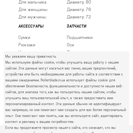
Для мальчика
Диаметр 80
Для женщины
Диаметр 76
Для мужчины
Диаметр 72
АКСЕССУАРЫ
ЗАПЧАСТИ
Сумки
Подшипники
Рюкзаки
Оси
Носки
Ледовые лезвия
Мы уважаем вашу приватность
Мы используем файлы cookie, чтобы улучшить вашу работу с нашим
сайтом. Эти данные могут касаться вас лично, ваших предпочтений,
устройства или быть необходимыми для работы сайта в соответствии с
ПРАВЫЙ БЕРЕГ
вашими ожиданиями. Rollerblade.in.ua использует файлы cookie для
Святошин, Житомирская, Академгородок
обеспечения безопасности, функциональности и доступности наших веб-
Г. КИЕВ, УЛ. АКАДЕМИКА КРЫМСКОГО, 4А
сайтов, для анализа того, как вы пользуетесь нашим сайтом, чтобы
063 777-59-79
улучшить ваш пользовательский опыт, а также предоставить вам
ГРАФИК РАБОТЫ:
067 111-01-47
персонализированный контент. Эти данные обычно не идентифицируют
пн.-пт. 10.00 - 19.00
вас напрямую, но они помогают нам создать для вас более персональный
050 777-16-00
сб.-нд. 10.00 - 17.00
опыт. Они помогают нам понять, как вы используете сайт, адаптировать
контент и рекламу к вашим потребностям.
Если вы продолжаете просмотр нашего сайта, это означает, что вы