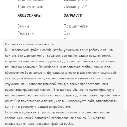
Для мужчины
Диаметр 72
АКСЕССУАРЫ
ЗАПЧАСТИ
Сумки
Подшипники
Рюкзаки
Оси
Носки
Ледовые лезвия
Мы уважаем вашу приватность
Мы используем файлы cookie, чтобы улучшить вашу работу с нашим
сайтом. Эти данные могут касаться вас лично, ваших предпочтений,
устройства или быть необходимыми для работы сайта в соответствии с
ПРАВЫЙ БЕРЕГ
вашими ожиданиями. Rollerblade.in.ua использует файлы cookie для
Святошин, Житомирская, Академгородок
обеспечения безопасности, функциональности и доступности наших веб-
Г. КИЕВ, УЛ. АКАДЕМИКА КРЫМСКОГО, 4А
сайтов, для анализа того, как вы пользуетесь нашим сайтом, чтобы
063 777-59-79
улучшить ваш пользовательский опыт, а также предоставить вам
ГРАФИК РАБОТЫ:
067 111-01-47
персонализированный контент. Эти данные обычно не идентифицируют
пн.-пт. 10.00 - 19.00
вас напрямую, но они помогают нам создать для вас более персональный
050 777-16-00
сб.-нд. 10.00 - 17.00
опыт. Они помогают нам понять, как вы используете сайт, адаптировать
контент и рекламу к вашим потребностям.
Если вы продолжаете просмотр нашего сайта, это означает, что вы
согласны с нашей политикой использования cookies. Вы можете
© 2026
Интернет-магазин Rollerblade
Политика
отказаться от использования файлов cookie.