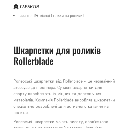
ГАРАНТІЯ
гарантія 24 місяці (тільки на ролики).
Шкарпетки для роликів
Rollerblade
Ролерські шкарпетки від Rollerblade - це незамінний
аксесуар для роллера. Сучасні шкарпетки для
спорту виробляють із міцних та довговічних
матеріалів. Компанія Rollerblade виробляє шкарпетки
спеціально розроблені для активного катання на
роликах.
Ролерські шкарпетки мають висоту, обов'язково
трохи вище за ролерський черевик. Наявність