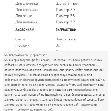
Для дівчинки
Що світяться
Для хлопчика
Діаметр 80
Для жінки
Діаметр 76
Для чоловіка
Діаметр 72
АКСЕСУАРИ
ЗАПЧАСТИНИ
Сумки
Підшипники
Рюкзаки
Осі
Шкарпетки
Льодові леза
Ми поважаємо вашу приватність
Ми використовуємо файли cookie, щоб покращити вашу роботу з нашим
сайтом. Ці дані можуть стосуватися вас особисто, ваших уподобань,
вашого пристрою, або бути необхідними для роботи сайту відповідно до
ПРАВИЙ БЕРЕГ
ваших очікувань. Rollerblade.in.ua використовує файли cookie для
Святошин, Житомирська, Академмістечко
забезпечення безпеки, функціональності та доступності наших веб-сайтів,
М. КИЇВ, ВУЛ. АКАДЕМІКА КРИМСЬКОГО, 4А
для аналізу того, як ви користуєтесь нашим сайтом, щоб поліпшити ваш
063 777-59-79
користувацький досвід, а також для надання вам персоналізованого
ГРАФІК РОБОТИ:
067 111-01-47
контенту. Ці дані зазвичай не ідентифікують вас безпосередньо, але вони
пн.-пт. 10.00 - 19.00
допомагають нам створити для вас більш персоналізований досвід. Вони
050 777-16-00
сб.-нд. 10.00 - 17.00
допомагають нам зрозуміти, як ви використовуєте сайт, адаптувати
контент і рекламу до ваших потреб.