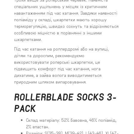
спеціальних ущільнень у місцях із критичним
навантаженням під час катання. Завдяки наявності
поліаміду у складі, шкарпетки мають хорошу
терморегуляцію, швидко сохнуть та відрізняються
особливою міцністю в порівнянні з іншими
шкарпетками.
Під час катання на роллердромі або на вулиці,
дітям та дорослим, рекомендуємо
використовувати ролерські шкарпетки, це
підвищить комфорт під час катання, нога
дихатиме, а зайва волога виводитиметься
природним шляхом випаровування.
ROLLERBLADE SOCKS 3-
PACK
Склад матеріалу: 52% бавовна, 46% поліамід,
2% еластан.
Розміри: S(35-38), M(39-42), L(43-46), XL(47-