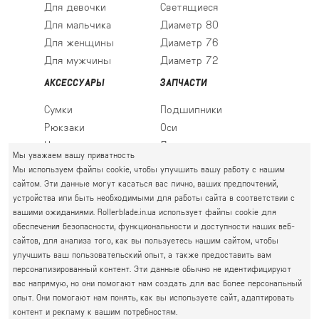
Для девочки
Светящиеся
Для мальчика
Диаметр 80
Для женщины
Диаметр 76
Для мужчины
Диаметр 72
АКСЕССУАРЫ
ЗАПЧАСТИ
Сумки
Подшипники
Рюкзаки
Оси
Носки
Ледовые лезвия
Мы уважаем вашу приватность
Мы используем файлы cookie, чтобы улучшить вашу работу с нашим
сайтом. Эти данные могут касаться вас лично, ваших предпочтений,
устройства или быть необходимыми для работы сайта в соответствии с
ПРАВЫЙ БЕРЕГ
вашими ожиданиями. Rollerblade.in.ua использует файлы cookie для
Святошин, Житомирская, Академгородок
обеспечения безопасности, функциональности и доступности наших веб-
Г. КИЕВ, УЛ. АКАДЕМИКА КРЫМСКОГО, 4А
сайтов, для анализа того, как вы пользуетесь нашим сайтом, чтобы
063 777-59-79
улучшить ваш пользовательский опыт, а также предоставить вам
ГРАФИК РАБОТЫ:
067 111-01-47
персонализированный контент. Эти данные обычно не идентифицируют
пн.-пт. 10.00 - 19.00
вас напрямую, но они помогают нам создать для вас более персональный
050 777-16-00
сб.-нд. 10.00 - 17.00
опыт. Они помогают нам понять, как вы используете сайт, адаптировать
контент и рекламу к вашим потребностям.