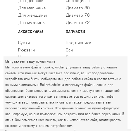
Для девочки
Светящиеся
Для мальчика
Диаметр 80
Для женщины
Диаметр 76
Для мужчины
Диаметр 72
АКСЕССУАРЫ
ЗАПЧАСТИ
Сумки
Подшипники
Рюкзаки
Оси
Носки
Ледовые лезвия
Мы уважаем вашу приватность
Мы используем файлы cookie, чтобы улучшить вашу работу с нашим
сайтом. Эти данные могут касаться вас лично, ваших предпочтений,
устройства или быть необходимыми для работы сайта в соответствии с
ПРАВЫЙ БЕРЕГ
вашими ожиданиями. Rollerblade.in.ua использует файлы cookie для
Святошин, Житомирская, Академгородок
обеспечения безопасности, функциональности и доступности наших веб-
Г. КИЕВ, УЛ. АКАДЕМИКА КРЫМСКОГО, 4А
сайтов, для анализа того, как вы пользуетесь нашим сайтом, чтобы
063 777-59-79
улучшить ваш пользовательский опыт, а также предоставить вам
ГРАФИК РАБОТЫ:
067 111-01-47
персонализированный контент. Эти данные обычно не идентифицируют
пн.-пт. 10.00 - 19.00
вас напрямую, но они помогают нам создать для вас более персональный
050 777-16-00
сб.-нд. 10.00 - 17.00
опыт. Они помогают нам понять, как вы используете сайт, адаптировать
контент и рекламу к вашим потребностям.