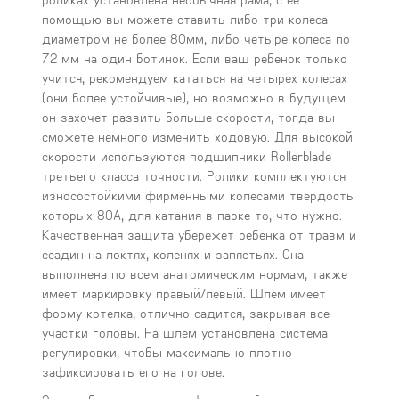
помощью вы можете ставить либо три колеса
диаметром не более 80мм, либо четыре колеса по
72 мм на один ботинок. Если ваш ребенок только
учится, рекомендуем кататься на четырех колесах
(они более устойчивые), но возможно в будущем
он захочет развить больше скорости, тогда вы
сможете немного изменить ходовую. Для высокой
скорости используются подшипники Rollerblade
третьего класса точности. Ролики комплектуются
износостойкими фирменными колесами твердость
которых 80А, для катания в парке то, что нужно.
Качественная защита убережет ребенка от травм и
ссадин на локтях, коленях и запястьях. Она
выполнена по всем анатомическим нормам, также
имеет маркировку правый/левый. Шлем имеет
форму котелка, отлично садится, закрывая все
участки головы. На шлем установлена система
регулировки, чтобы максимально плотно
зафиксировать его на голове.