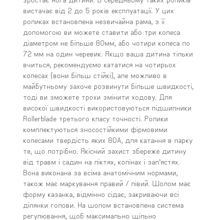
вистачає від 2 до 5 років експлуатації. У цих
роликах встановлена ​​незвичайна рама, з її
допомогою ви можете ставити або три колеса
діаметром не більше 80мм, або чотири колеса по
72 мм на один черевик. Якщо ваша дитина тільки
вчиться, рекомендуємо кататися на чотирьох
колесах (вони більш стійкі), але можливо в
майбутньому захоче розвинути більше швидкості,
тоді ви зможете трохи змінити ходову. Для
високої швидкості використовуються підшипники
Rollerblade третього класу точності. Ролики
комплектуються зносостійкими фірмовими
колесами твердість яких 80А, для катання в парку
те, що потрібно. Якісний захист збереже дитину
від травм і садин на ліктях, колінах і зап'ястях.
Вона виконана за всіма анатомічним нормами,
також має маркування правий / лівий. Шолом має
форму казанка, відмінно сідає, закриваючи всі
ділянки голови. На шолом встановлена ​​система
регулювання, щоб максимально щільно