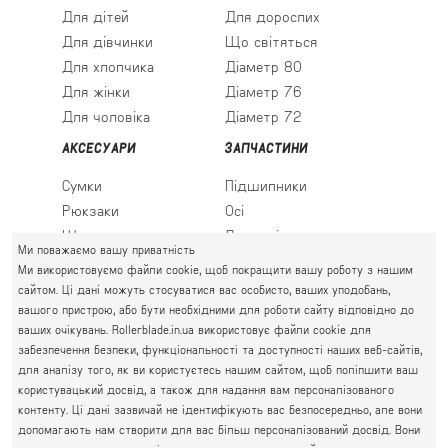
Для дітей
Для дорослих
Для дівчинки
Що світяться
Для хлопчика
Діаметр 80
Для жінки
Діаметр 76
Для чоловіка
Діаметр 72
АКСЕСУАРИ
ЗАПЧАСТИНИ
Сумки
Підшипники
Рюкзаки
Осі
Шкарпетки
Льодові леза
Ми поважаємо вашу приватність
Ми використовуємо файли cookie, щоб покращити вашу роботу з нашим
сайтом. Ці дані можуть стосуватися вас особисто, ваших уподобань,
вашого пристрою, або бути необхідними для роботи сайту відповідно до
ПРАВИЙ БЕРЕГ
ваших очікувань. Rollerblade.in.ua використовує файли cookie для
Святошин, Житомирська, Академмістечко
забезпечення безпеки, функціональності та доступності наших веб-сайтів,
М. КИЇВ, ВУЛ. АКАДЕМІКА КРИМСЬКОГО, 4А
для аналізу того, як ви користуєтесь нашим сайтом, щоб поліпшити ваш
063 777-59-79
користувацький досвід, а також для надання вам персоналізованого
ГРАФІК РОБОТИ:
067 111-01-47
контенту. Ці дані зазвичай не ідентифікують вас безпосередньо, але вони
пн.-пт. 10.00 - 19.00
допомагають нам створити для вас більш персоналізований досвід. Вони
050 777-16-00
сб.-нд. 10.00 - 17.00