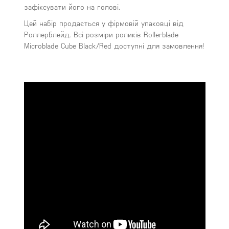
зафіксувати його на голові.
Цей набір продається у фірмовій упаковці від
Роллерблейд. Всі розміри роликів Rollerblade
Microblade Cube Black/Red доступні для замовлення!