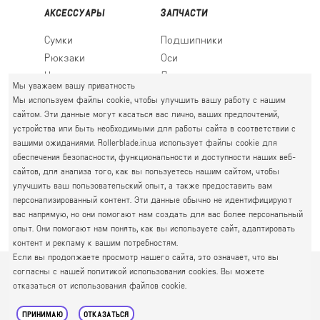
АКСЕССУАРЫ
ЗАПЧАСТИ
Сумки
Подшипники
Рюкзаки
Оси
Носки
Ледовые лезвия
Мы уважаем вашу приватность
Мы используем файлы cookie, чтобы улучшить вашу работу с нашим
сайтом. Эти данные могут касаться вас лично, ваших предпочтений,
устройства или быть необходимыми для работы сайта в соответствии с
ПРАВЫЙ БЕРЕГ
вашими ожиданиями. Rollerblade.in.ua использует файлы cookie для
Святошин, Житомирская, Академгородок
обеспечения безопасности, функциональности и доступности наших веб-
Г. КИЕВ, УЛ. АКАДЕМИКА КРЫМСКОГО, 4А
сайтов, для анализа того, как вы пользуетесь нашим сайтом, чтобы
063 777-59-79
улучшить ваш пользовательский опыт, а также предоставить вам
ГРАФИК РАБОТЫ:
067 111-01-47
персонализированный контент. Эти данные обычно не идентифицируют
пн.-пт. 10.00 - 19.00
вас напрямую, но они помогают нам создать для вас более персональный
050 777-16-00
сб.-нд. 10.00 - 17.00
опыт. Они помогают нам понять, как вы используете сайт, адаптировать
контент и рекламу к вашим потребностям.
Если вы продолжаете просмотр нашего сайта, это означает, что вы
согласны с нашей политикой использования cookies. Вы можете
© 2026
Интернет-магазин Rollerblade
Политика
отказаться от использования файлов cookie.
конфиденциальности
Публичная оферта
Карта сайта
ПРИНИМАЮ
ОТКАЗАТЬСЯ