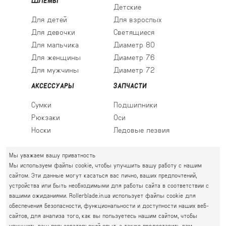
ШЛЕМЫ
Детские
Для детей
Для взрослых
Для девочки
Светящиеся
Для мальчика
Диаметр 80
Для женщины
Диаметр 76
Для мужчины
Диаметр 72
АКСЕССУАРЫ
ЗАПЧАСТИ
Сумки
Подшипники
Рюкзаки
Оси
Носки
Ледовые лезвия
Мы уважаем вашу приватность
Мы используем файлы cookie, чтобы улучшить вашу работу с нашим
ПРАВЫЙ БЕРЕГ
сайтом. Эти данные могут касаться вас лично, ваших предпочтений,
Святошин, Житомирская, Академгородок
устройства или быть необходимыми для работы сайта в соответствии с
Г. КИЕВ, УЛ. АКАДЕМИКА КРЫМСКОГО, 4А
вашими ожиданиями. Rollerblade.in.ua использует файлы cookie для
обеспечения безопасности, функциональности и доступности наших веб-
063 777-59-79
ГРАФИК РАБОТЫ:
сайтов, для анализа того, как вы пользуетесь нашим сайтом, чтобы
067 111-01-47
пн.-пт. 10.00 - 19.00
улучшить ваш пользовательский опыт, а также предоставить вам