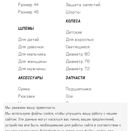
Размер 44
Защита запястий
Размер 45
Шорты
КОЛЕСА
ШЛЕМЫ
Детские
Для детей
Для взрослых
Для девочки
Светящиеся
Для мальчика
Диаметр 80
Для женщины
Диаметр 76
Для мужчины
Диаметр 72
АКСЕССУАРЫ
ЗАПЧАСТИ
Сумки
Подшипники
Рюкзаки
Оси
Носки
Ледовые лезвия
Мы уважаем вашу приватность
Мы используем файлы cookie, чтобы улучшить вашу работу с нашим
сайтом. Эти данные могут касаться вас лично, ваших предпочтений,
устройства или быть необходимыми для работы сайта в соответствии с
ПРАВЫЙ БЕРЕГ
вашими ожиданиями. Rollerblade.in.ua использует файлы cookie для