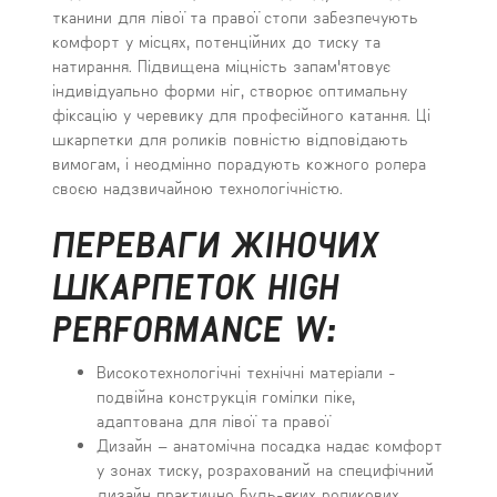
тканини для лівої та правої стопи забезпечують
комфорт у місцях, потенційних до тиску та
натирання. Підвищена міцність запам'ятовує
індивідуально форми ніг, створює оптимальну
фіксацію у черевику для професійного катання. Ці
шкарпетки для роликів повністю відповідають
вимогам, і неодмінно порадують кожного ролера
своєю надзвичайною технологічністю.
ПЕРЕВАГИ ЖІНОЧИХ
ШКАРПЕТОК HIGH
PERFORMANCE W:
Високотехнологічні технічні матеріали -
подвійна конструкція гомілки піке,
адаптована для лівої та правої
Дизайн – анатомічна посадка надає комфорт
у зонах тиску, розрахований на специфічний
дизайн практично будь-яких роликових