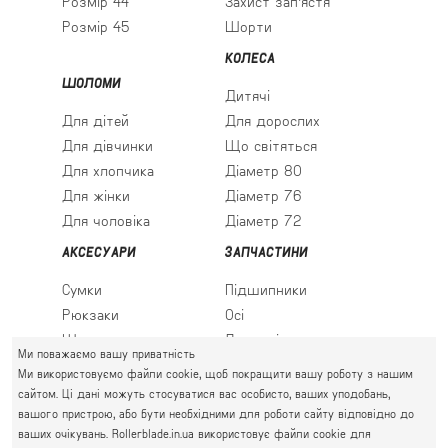
Розмір 44
Захист зап'ястя
Розмір 45
Шорти
КОЛЕСА
ШОЛОМИ
Дитячі
Для дітей
Для дорослих
Для дівчинки
Що світяться
Для хлопчика
Діаметр 80
Для жінки
Діаметр 76
Для чоловіка
Діаметр 72
АКСЕСУАРИ
ЗАПЧАСТИНИ
Сумки
Підшипники
Рюкзаки
Осі
Шкарпетки
Льодові леза
Ми поважаємо вашу приватність
Ми використовуємо файли cookie, щоб покращити вашу роботу з нашим
сайтом. Ці дані можуть стосуватися вас особисто, ваших уподобань,
вашого пристрою, або бути необхідними для роботи сайту відповідно до
ПРАВИЙ БЕРЕГ
ваших очікувань. Rollerblade.in.ua використовує файли cookie для
Святошин, Житомирська, Академмістечко