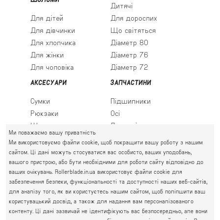
Дитячі
Для дітей
Для дорослих
Для дівчинки
Що світяться
Для хлопчика
Діаметр 80
Для жінки
Діаметр 76
Для чоловіка
Діаметр 72
АКСЕСУАРИ
ЗАПЧАСТИНИ
Сумки
Підшипники
Рюкзаки
Осі
Шкарпетки
Льодові леза
Ми поважаємо вашу приватність
Ми використовуємо файли cookie, щоб покращити вашу роботу з нашим
сайтом. Ці дані можуть стосуватися вас особисто, ваших уподобань,
вашого пристрою, або бути необхідними для роботи сайту відповідно до
ПРАВИЙ БЕРЕГ
ваших очікувань. Rollerblade.in.ua використовує файли cookie для
Святошин, Житомирська, Академмістечко
забезпечення безпеки, функціональності та доступності наших веб-сайтів,
М. КИЇВ, ВУЛ. АКАДЕМІКА КРИМСЬКОГО, 4А
для аналізу того, як ви користуєтесь нашим сайтом, щоб поліпшити ваш
063 777-59-79
користувацький досвід, а також для надання вам персоналізованого
ГРАФІК РОБОТИ:
067 111-01-47
контенту. Ці дані зазвичай не ідентифікують вас безпосередньо, але вони
пн.-пт. 10.00 - 19.00