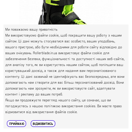
Ми поважаємо вашу приватність
Ми використовуємо файли cookie, щоб покращити вашу роботу з нашим
сайтом. Ці дані можуть стосуватися вас особисто, ваших уподобань,
вашого пристрою, або бути необхідними для роботи сайту відповідно до
ваших очікувань. Rollerblade.in.ua використовує файли cookie для
забезпечення безпеки, функціональності та доступності наших веб-сайтів,
для аналізу того, як ви користуєтесь нашим сайтом, щоб поліпшити ваш
користувацький досвід, а також для надання вам персоналізованого
контенту. Ці дані зазвичай не ідентифікують вас безпосередньо, але вони
допомагають нам створити для вас більш персоналізований досвід. Вони
ДИТЯЧІ РОЛИКИ ROLLERBLADE MICROBLADE BLACK/GREEN
допомагають нам зрозуміти, як ви використовуєте сайт, адаптувати
контент і рекламу до ваших потреб.
Якщо ви продовжуєте перегляд нашого сайту, це означає, що ви
погоджуєтесь з нашою політикою використання cookies. Ви маєте право
5 720 грн.
4 995 грн.
відмовитися від використання файлів cookie.
ПРИЙМАЮ
ВІДМОВИТИСЬ