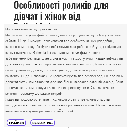
Особливості роликів для
дівчат і жінок від
Rollerblade
Ми поважаємо вашу приватність
Ми використовуємо файли cookie, щоб покращити вашу роботу з нашим
Одним з найважливіших елементів жіночих
сайтом. Ці дані можуть стосуватися вас особисто, ваших уподобань,
роликових ковзанів вважають черевик. Саме він
вашого пристрою, або бути необхідними для роботи сайту відповідно до
відповідає за комфорт і безпеку. І компанія
ваших очікувань. Rollerblade.in.ua використовує файли cookie для
Rollerblade відмінно впоралася із цим завданням.
забезпечення безпеки, функціональності та доступності наших веб-сайтів,
Незалежно від обраної моделі, ви отримаєте
для аналізу того, як ви користуєтесь нашим сайтом, щоб поліпшити ваш
користувацький досвід, а також для надання вам персоналізованого
максимально «дихаючий» черевик з системою
контенту. Ці дані зазвичай не ідентифікують вас безпосередньо, але вони
охолодження ніг, що робить катання дуже
допомагають нам створити для вас більш персоналізований досвід. Вони
комфортним.
допомагають нам зрозуміти, як ви використовуєте сайт, адаптувати
Внутрішня частина черевика зроблена з безпечних
контент і рекламу до ваших потреб.
і сучасних матеріалів. Внутрішній чобіток з м'яким
Якщо ви продовжуєте перегляд нашого сайту, це означає, що ви
погоджуєтесь з нашою політикою використання cookies. Ви маєте право
набиванням точно приймає форму стопи, що
відмовитися від використання файлів cookie.
значно підвищує комфорт під час катання. На
відміну від інших виробників, у жіночих роликах
ПРИЙМАЮ
ВІДМОВИТИСЬ
Rollerblade ноги надійно зафіксовані та захищені