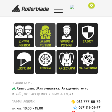
0
ДИТЯЧІ
ЖІНОЧІ
ЧОЛОВІЧІ
ЗАХИСТ
РОЛИКИ
РОЛИКИ
РОЛИКИ
КОЛЕСА
ЗАПЧАСТИНИ
ШОЛОМИ
АКСЕСУАРИ
ПРАВИЙ БЕРЕГ
Святошин, Житомирська, Академмістечко
М. КИЇВ, ВУЛ. АКАДЕМІКА КРИМСЬКОГО, 4А
ГРАФІК РОБОТИ:
063 777-59-79
067 111-01-47
пн.-пт. 10.00 - 19.00