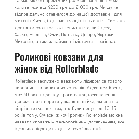
та має моделі проміжних розмірів. Їхня ціна може
коливатися від 4200 грн до 21000 грн. Ми дуже
відповідально ставимося до нашої доставки і для
жителів Києва, і для мешканців інших міст. Система
доставки охоплює такі великі міста, як Одеса,
Харків, Чернігів, Суми, Полтава, Дніпро, Черкаси,
Миколаїв, а також найменші містечка в регіонах.
Роликові ковзани для
жінок від Rollerblade
Rollerblade заслужено вважають лідером світового
виробництва роликових ковзанів. Адже цей бренд
має 40 років досвіду і роки самовдосконалення
допомогли створити унікальні лінійки, які значно
відрізняються від тих, що були популярні 10-15
років тому. Сучасні жіночі ролики Rollerblade можна
назвати справжнім технологічним досягненням, яке
ідеально підходить для жіночої анатомії.