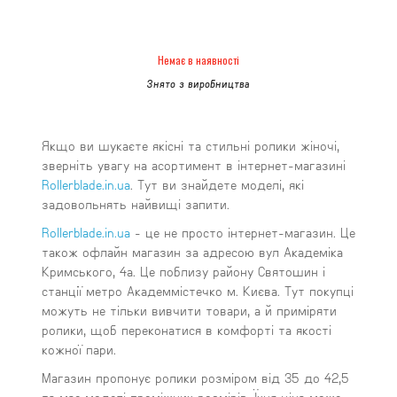
Немає в наявності
Знято з виробництва
Якщо ви шукаєте якісні та стильні ролики жіночі,
зверніть увагу на асортимент в інтернет-магазині
Rollerblade.in.ua
. Тут ви знайдете моделі, які
задовольнять найвищі запити.
Rollerblade.in.ua
- це не просто інтернет-магазин. Це
також офлайн магазин за адресою вул Академіка
Кримського, 4а. Це поблизу району Святошин і
станції метро Академмістечко м. Києва. Тут покупці
можуть не тільки вивчити товари, а й приміряти
ролики, щоб переконатися в комфорті та якості
кожної пари.
Магазин пропонує ролики розміром від 35 до 42,5