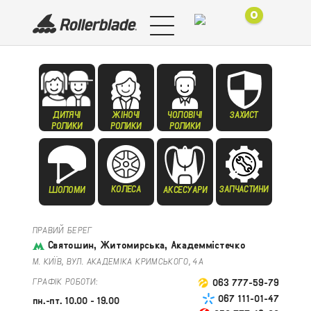
0
ДИТЯЧІ
ЖІНОЧІ
ЧОЛОВІЧІ
ЗАХИСТ
РОЛИКИ
РОЛИКИ
РОЛИКИ
КОЛЕСА
ЗАПЧАСТИНИ
ШОЛОМИ
АКСЕСУАРИ
ПРАВИЙ БЕРЕГ
Святошин, Житомирська, Академмістечко
М. КИЇВ, ВУЛ. АКАДЕМІКА КРИМСЬКОГО, 4А
ГРАФІК РОБОТИ:
063 777-59-79
067 111-01-47
пн.-пт. 10.00 - 19.00