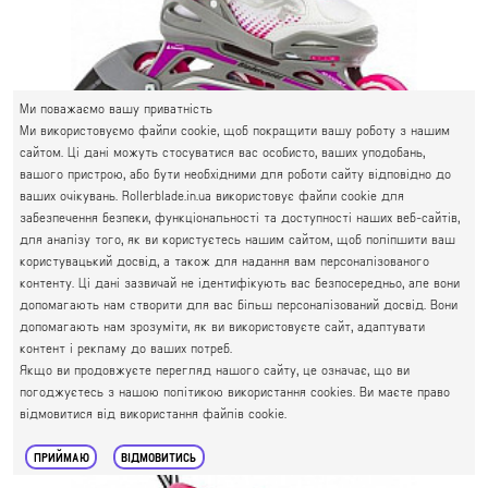
Ми поважаємо вашу приватність
Ми використовуємо файли cookie, щоб покращити вашу роботу з нашим
сайтом. Ці дані можуть стосуватися вас особисто, ваших уподобань,
вашого пристрою, або бути необхідними для роботи сайту відповідно до
ваших очікувань. Rollerblade.in.ua використовує файли cookie для
забезпечення безпеки, функціональності та доступності наших веб-сайтів,
ДИТЯЧІ РОЛИКИ ДЛЯ ДІВЧАТ ROLLERBLADE BLADERUNNER
для аналізу того, як ви користуєтесь нашим сайтом, щоб поліпшити ваш
PHOENIX G
користувацький досвід, а також для надання вам персоналізованого
контенту. Ці дані зазвичай не ідентифікують вас безпосередньо, але вони
допомагають нам створити для вас більш персоналізований досвід. Вони
5 100 грн.
4 399 грн.
допомагають нам зрозуміти, як ви використовуєте сайт, адаптувати
контент і рекламу до ваших потреб.
Якщо ви продовжуєте перегляд нашого сайту, це означає, що ви
погоджуєтесь з нашою політикою використання cookies. Ви маєте право
відмовитися від використання файлів cookie.
-10%
ПРИЙМАЮ
ВІДМОВИТИСЬ