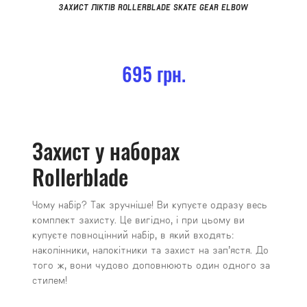
ЗАХИСТ ЛІКТІВ ROLLERBLADE SKATE GEAR ELBOW
695 грн.
Захист у наборах
Rollerblade
Чому набір? Так зручніше! Ви купуєте одразу весь
комплект захисту. Це вигідно, і при цьому ви
купуєте повноцінний набір, в який входять:
наколінники, налокітники та захист на зап’ястя. До
того ж, вони чудово доповнюють один одного за
стилем!