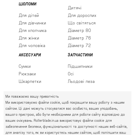
ШОЛОМИ
Дитячі
Для дітей
Для дорослих
Для дівчинки
Що світяться
Для хлопчика
Діаметр 80
Для жінки
Діаметр 76
Для чоловіка
Діаметр 72
АКСЕСУАРИ
ЗАПЧАСТИНИ
Сумки
Підшипники
Рюкзаки
Осі
Шкарпетки
Льодові леза
Ми поважаємо вашу приватність
Ми використовуємо файли cookie, щоб покращити вашу роботу з нашим
ПРАВИЙ БЕРЕГ
сайтом. Ці дані можуть стосуватися вас особисто, ваших уподобань,
Святошин, Житомирська, Академмістечко
вашого пристрою, або бути необхідними для роботи сайту відповідно до
М. КИЇВ, ВУЛ. АКАДЕМІКА КРИМСЬКОГО, 4А
ваших очікувань. Rollerblade.in.ua використовує файли cookie для
забезпечення безпеки, функціональності та доступності наших веб-сайтів,
063 777-59-79
ГРАФІК РОБОТИ:
для аналізу того, як ви користуєтесь нашим сайтом, щоб поліпшити ваш
067 111-01-47
пн.-пт. 10.00 - 19.00