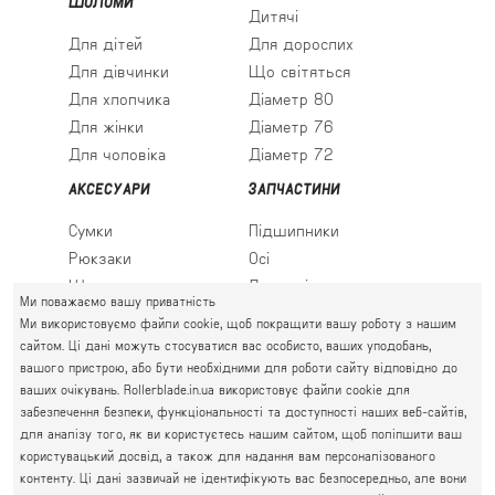
ШОЛОМИ
Дитячі
Для дітей
Для дорослих
Для дівчинки
Що світяться
Для хлопчика
Діаметр 80
Для жінки
Діаметр 76
Для чоловіка
Діаметр 72
АКСЕСУАРИ
ЗАПЧАСТИНИ
Сумки
Підшипники
Рюкзаки
Осі
Шкарпетки
Льодові леза
Ми поважаємо вашу приватність
Ми використовуємо файли cookie, щоб покращити вашу роботу з нашим
сайтом. Ці дані можуть стосуватися вас особисто, ваших уподобань,
вашого пристрою, або бути необхідними для роботи сайту відповідно до
ПРАВИЙ БЕРЕГ
ваших очікувань. Rollerblade.in.ua використовує файли cookie для
Святошин, Житомирська, Академмістечко
забезпечення безпеки, функціональності та доступності наших веб-сайтів,
М. КИЇВ, ВУЛ. АКАДЕМІКА КРИМСЬКОГО, 4А
для аналізу того, як ви користуєтесь нашим сайтом, щоб поліпшити ваш
063 777-59-79
користувацький досвід, а також для надання вам персоналізованого
ГРАФІК РОБОТИ:
067 111-01-47
контенту. Ці дані зазвичай не ідентифікують вас безпосередньо, але вони
пн.-пт. 10.00 - 19.00