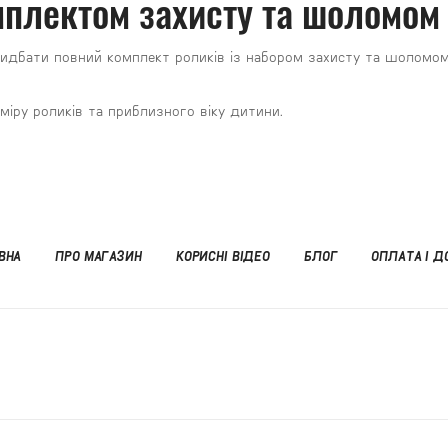
мплектом захисту та шоломом 
ридбати повний комплект роликів із набором захисту та шоломо
міру роликів та приблизного віку дитини.
ВНА
ПРО МАГАЗИН
КОРИСНІ ВІДЕО
БЛОГ
ОПЛАТА І Д