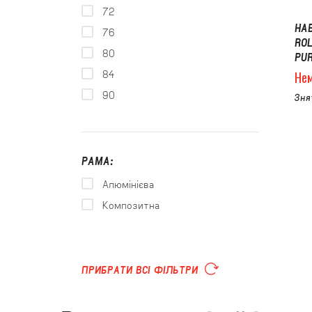
72
НА
76
RO
80
PU
84
Нем
90
Зня
РАМА:
Алюмінієва
Композитна
ПРИБРАТИ ВСІ ФІЛЬТРИ