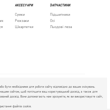
АКСЕСУАРИ
ЗАПЧАСТИНИ
Сумки
Підшипники
их
Рюкзаки
Осі
ся
Шкарпетки
Льодові леза
063 777-59-79
К РОБОТИ:
бо бути необхідними для роботи сайту відповідно до ваших очікувань.
067 111-01-47
. 10.00 - 19.00
есь нашим сайтом, щоб поліпшити ваш користувацький досвід, а також для
050 777-16-00
. 10.00 - 17.00
ований досвід. Вони допомагають нам зрозуміти, як ви використовуєте сайт,
истання файлів cookie.