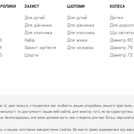
 РОЛИКИ
ЗАХИСТ
ШОЛОМИ
КОЛЕСА
Для дітей
Для дітей
Дитячі
Для дівчинки
Для дівчинки
Для доросл
Для хлопчика
Для хлопчика
Що світять
3
Набір
Для жінки
Діаметр 80
4
Захист зап'ястя
Для чоловіка
Діаметр 76
5
Шорти
Діаметр 72
ГРАФІ
 Ці дані можуть стосуватися вас особисто, ваших уподобань, вашого пристрою, а
пн.-пт
іональності та доступності наших веб-сайтів, для аналізу того, як ви користуєт
сб.-нд
вас безпосередньо, але вони допомагають нам створити для вас більш персоналіз
 з нашою політикою використання cookies. Ви маєте право відмовитися від викор