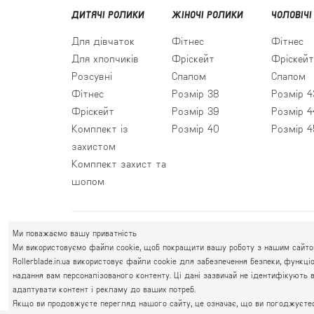
ДИТЯЧІ РОЛИКИ
ЖІНОЧІ РОЛИКИ
ЧОЛОВІЧІ
Для дівчаток
Фітнес
Фітнес
Для хлопчиків
Фріскейт
Фріскейт
Розсувні
Слалом
Слалом
Фітнес
Розмір 38
Розмір 4
Фріскейт
Розмір 39
Розмір 4
Комплект із
Розмір 40
Розмір 4
захистом
Комплект захист та
шолом
Ми поважаємо вашу приватність
ПРАВИЙ БЕРЕГ
Ми використовуємо файли cookie, щоб покращити вашу роботу з нашим сайтом.
Святошин, Житомирська, Академмістечко
Rollerblade.in.ua використовує файли cookie для забезпечення безпеки, функц
М. КИЇВ, ВУЛ. АКАДЕМІКА КРИМСЬКОГО, 4А
надання вам персоналізованого контенту. Ці дані зазвичай не ідентифікують 
адаптувати контент і рекламу до ваших потреб.
Якщо ви продовжуєте перегляд нашого сайту, це означає, що ви погоджуєтесь