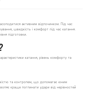
насолодитися активним відпочинком. Під час
ування, швидкість і комфорт під час катання.
рівня підготовки.
?
характеристики катання, рівень комфорту та
дкістю та контролем, що допомагає юним
зволяє краще поглинати удари від нерівностей