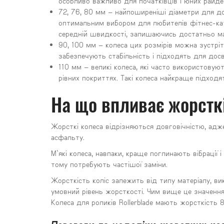
особливо важливо для початківців і юних райде
72, 76, 80 мм
– найпоширеніші діаметри для дор
оптимальним вибором для любителів фітнес-кат
середній швидкості, залишаючись достатньо м
90, 100 мм
– колеса цих розмірів можна зустріт
забезпечують стабільність і підходять для дос
110 мм
– великі колеса, які часто використовую
рівних покриттях. Такі колеса найкраще підход
На що впливає жорсткі
Жорсткі колеса відрізняються довговічністю, адж
асфальту.
М`які колеса, навпаки, краще поглинають вібраці
тому потребують частішої заміни.
Жорсткість коліс залежить від типу матеріалу, ви
умовний рівень жорсткості. Чим вище це значення
Колеса для роликів Rollerblade мають жорсткість 