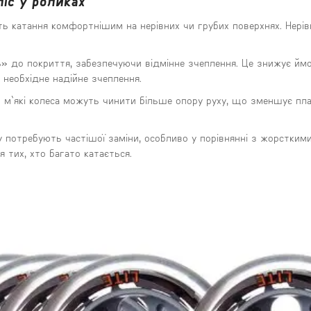
іс у роликах
ить катання комфортнішим на нерівних чи грубих поверхнях. Нері
» до покриття, забезпечуючи відмінне зчеплення. Це знижує йм
 необхідне надійне зчеплення.
ю м`які колеса можуть чинити більше опору руху, що зменшує пл
 потребують частішої заміни, особливо у порівнянні з жорстким
 тих, хто багато катається.