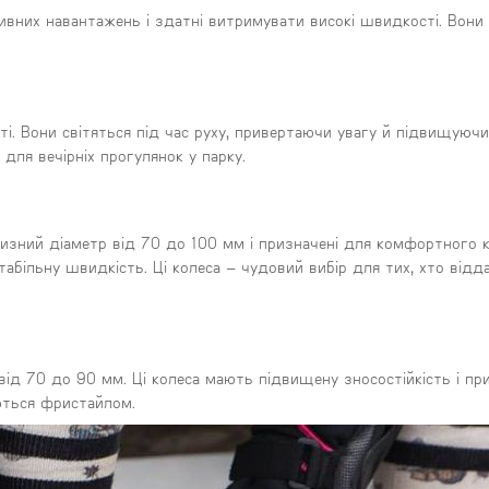
ивних навантажень і здатні витримувати високі швидкості. Вони 
і. Вони світяться під час руху, привертаючи увагу й підвищуючи
для вечірніх прогулянок у парку.
зний діаметр від 70 до 100 мм і призначені для комфортного ка
більну швидкість. Ці колеса – чудовий вибір для тих, хто відд
від 70 до 90 мм. Ці колеса мають підвищену зносостійкість і при
ються фристайлом.