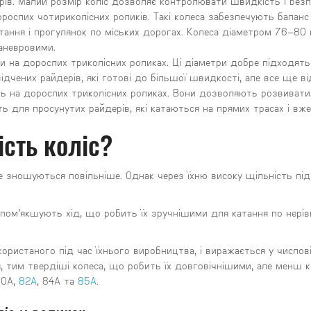
рів. Малий розмір коліс дозволяє контролювати швидкість і безп
ослих чотириколісних роликів. Такі колеса забезпечують баланс
ання і прогулянок по міських дорогах. Колеса діаметром 76–8
аневровими.
и на дорослих триколісних роликах. Ці діаметри добре підходять
відчених райдерів, які готові до більшої швидкості, але все ще 
ть на дорослих триколісних роликах. Вони дозволяють розвивати
ять для просунутих райдерів, які катаються на прямих трасах і 
сть коліс?
е зношуються повільніше. Однак через їхню високу щільність під
ї і пом’якшують хід, що робить їх зручнішими для катання по не
користаного під час їхнього виробництва, і виражається у число
, тим твердіші колеса, що робить їх довговічнішими, але менш 
80A,
82A
, 84A та
85A
.