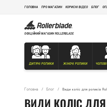
ГОЛОВНА
ПРО МАГАЗИН
КОРИСНІ ВІДЕО
БЛОГ
ОП
ОФІЦІЙНИЙ МАГАЗИН ROLLERBLADE
ДИТЯЧІ РОЛИКИ
ЖІНОЧІ РОЛИКИ
ЧОЛОВІ
Головна
/
Блог
/
Види коліс для роликів Rol
ВИДИ КОЛІС ДЛЯ