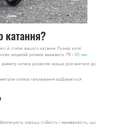
о катання?
еті й стилю вашого катання. Розмір коліс
рослих моделей роликів вважають 76 і
80 мм
.
ий діаметр колеса дозволяє краще розганятися до
аметром колеса гальмування відбувається
?
абезпечують хорошу стійкість і маневровість, що