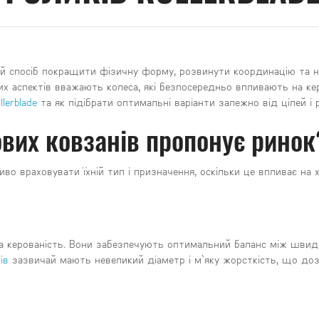
ний спосіб покращити фізичну форму, розвинути координацію та 
х аспектів вважають колеса, які безпосередньо впливають на кер
lerblade
та як підібрати оптимальні варіанти залежно від цілей і 
вих ковзанів пропонує ринок
во враховувати їхній тип і призначення, оскільки це впливає на 
 та керованість. Вони забезпечують оптимальний баланс між шви
ів
зазвичай мають невеликий діаметр і м`яку жорсткість, що до