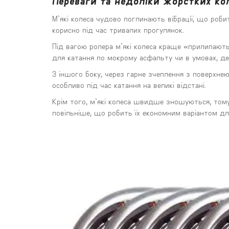
Переваги та недоліки жорстких кол
М`які колеса чудово поглинають вібрації, що роб
корисно під час тривалих прогулянок.
Під вагою ролера м`які колеса краще «прилипають
для катання по мокрому асфальту чи в умовах, де
З іншого боку, через гарне зчеплення з поверхне
особливо під час катання на великі відстані.
Крім того, м`які колеса швидше зношуються, тому
повільніше, що робить їх економним варіантом для