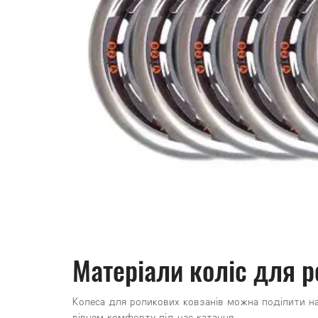
Матеріали коліс для р
Колеса для роликових ковзанів можна поділити на 
рівнем комфорту під час катання.