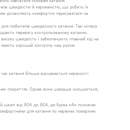
ечно навчатися основам катання.
 між швидкістю й керованістю, що робить їх
0 мм дозволяють комфортно пересуватися на
 для любителів швидкісного катання. Такі колеса
віддають перевагу контрольованому катанню.
 високу швидкість і забезпечують плавний хід на
вже мають хороший контроль над рухом.
 час катання більше відчуваються нерівності
рівних покриттях. Однак вони швидше зношуються,
вій шкалі від 80A до 90A, де буква «A» позначає
комфортними для катання по нерівних поверхнях.