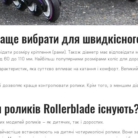
раще вибрати для швидкісног
ідати розміру кріплення (рами). Також діаметр має відповідати м
від 60 до 110 мм. Найбільш популярними розмірами коліс для до
характеристик, яка суттєво впливає на катання і комфорт. Велик
 і дозволяє краще контролювати ролики. Крім того, з меншим ді
 роликів Rollerblade існують
их моделей роликів – як дитячих, так і дорослих.
найчастіше встановлюють на дитячі чотириколісні ролики. Вони з