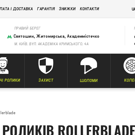
ЛАТА І ДОСТАВКА
ГАРАНТІЯ
ЗНИЖКИ
КОНТАКТИ
U
ПРАВИЙ БЕРЕГ
Святошин, Житомирська, Академмістечко
М. КИЇВ, ВУЛ. АКАДЕМІКА КРИМСЬКОГО, 4А
ЧІ РОЛИКИ
ЗАХИСТ
КОЛЕ
ШОЛОМИ
lerblade
 РОЛИКІВ ROLLERBLAD