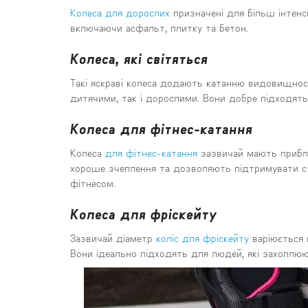
Колеса для дорослих
призначені для більш інтенс
включаючи асфальт, плитку та бетон.
Колеса, які світяться
Такі яскраві колеса додають катанню видовищност
дитячими, так і дорослими. Вони добре підходять 
Колеса для фітнес-катання
Колеса
для фітнес-катання
зазвичай мають прибли
хороше зчеплення та дозволяють підтримувати ста
фітнесом.
Колеса для фріскейту
Зазвичай діаметр
коліс для фріскейту
варіюється 
Вони ідеально підходять для людей, які захоплю