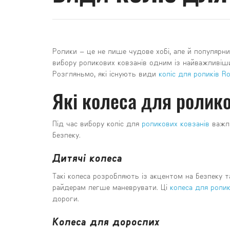
Ролики – це не лише чудове хобі, але й популяр
вибору роликових ковзанів одним із найважливіши
Розгляньмо, які існують види
коліс для роликів Rol
Які колеса для ролико
Під час вибору коліс для
роликових ковзанів
важли
безпеку.
Дитячі колеса
Такі колеса розробляють із акцентом на безпеку
райдерам легше маневрувати. Ці
колеса для ролик
дороги.
Колеса для дорослих