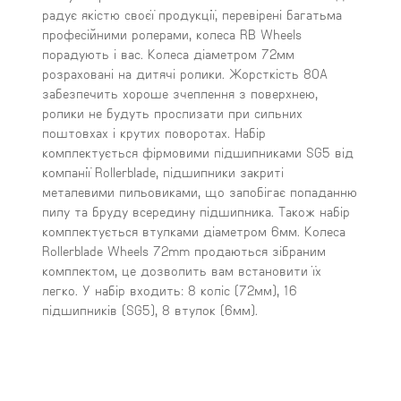
радує якістю своєї продукції, перевірені багатьма
професійними ролерами, колеса RB Wheels
порадують і вас. Колеса діаметром 72мм
розраховані на дитячі ролики. Жорсткість 80А
забезпечить хороше зчеплення з поверхнею,
ролики не будуть прослизати при сильних
поштовхах і крутих поворотах. Набір
комплектується фірмовими підшипниками SG5 від
компанії Rollerblade, підшипники закриті
металевими пильовиками, що запобігає попаданню
пилу та бруду всередину підшипника. Також набір
комплектується втулками діаметром 6мм. Колеса
Rollerblade Wheels 72mm продаються зібраним
комплектом, це дозволить вам встановити їх
легко. У набір входить: 8 коліс (72мм), 16
підшипників (SG5), 8 втулок (6мм).