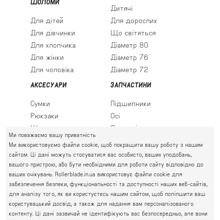
ШОЛОМИ
Дитячі
Для дітей
Для дорослих
Для дівчинки
Що світяться
Для хлопчика
Діаметр 80
Для жінки
Діаметр 76
Для чоловіка
Діаметр 72
АКСЕСУАРИ
ЗАПЧАСТИНИ
Сумки
Підшипники
Рюкзаки
Осі
Шкарпетки
Льодові леза
Ми поважаємо вашу приватність
Ми використовуємо файли cookie, щоб покращити вашу роботу з нашим
сайтом. Ці дані можуть стосуватися вас особисто, ваших уподобань,
вашого пристрою, або бути необхідними для роботи сайту відповідно до
ПРАВИЙ БЕРЕГ
ваших очікувань. Rollerblade.in.ua використовує файли cookie для
Святошин, Житомирська, Академмістечко
забезпечення безпеки, функціональності та доступності наших веб-сайтів,
М. КИЇВ, ВУЛ. АКАДЕМІКА КРИМСЬКОГО, 4А
для аналізу того, як ви користуєтесь нашим сайтом, щоб поліпшити ваш
063 777-59-79
користувацький досвід, а також для надання вам персоналізованого
ГРАФІК РОБОТИ:
067 111-01-47
контенту. Ці дані зазвичай не ідентифікують вас безпосередньо, але вони
пн.-пт. 10.00 - 19.00