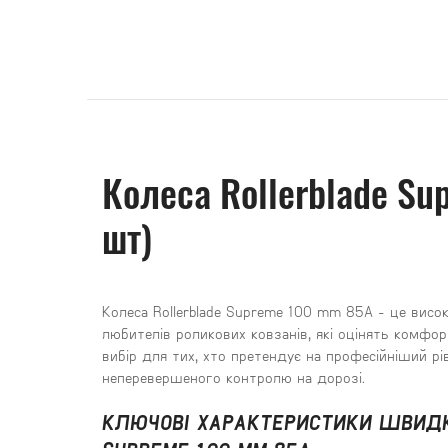
Колеса Rollerblade Su
шт)
Колеса Rollerblade Supreme 100 mm 85A - це висо
любителів роликових ковзанів, які оцінять комфор
вибір для тих, хто претендує на професійніший рі
неперевершеного контролю на дорозі.
КЛЮЧОВІ ХАРАКТЕРИСТИКИ ШВИДК