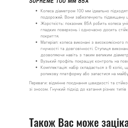
SUPREME 100 MM 85A
Колеса діаметром 100 мм ідеально підходят
подорожей. Вони забезпечують підвищену шв
Жорсткість: показник 85A робить колеса ун
гладких поверхонь і одночасно досить стійк
покриття.
Матеріал: колеса виконані з високоякісного 
гнучкості та довговічності. Ступиця виконан
дозволяючи навіть з таким великим діаметр
Вузький профіль покращує контроль на пово
Комплектація: набір складається з 6 коліс
роликову платформу або запастися на майбут
Переваги: ​​відмінне поєднання швидкості та стійк
зі зносом. Гнучкий підхід до катання різних типів 
Також Вас може заціка