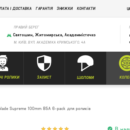
ЛАТА І ДОСТАВКА
ГАРАНТІЯ
ЗНИЖКИ
КОНТАКТИ
U
ПРАВИЙ БЕРЕГ
Святошин, Житомирська, Академмістечко
М. КИЇВ, ВУЛ. АКАДЕМІКА КРИМСЬКОГО, 4А
ЧІ РОЛИКИ
ЗАХИСТ
КОЛЕ
ШОЛОМИ
rblade Supreme 100mm 85A 6-pack для роликів
В ная