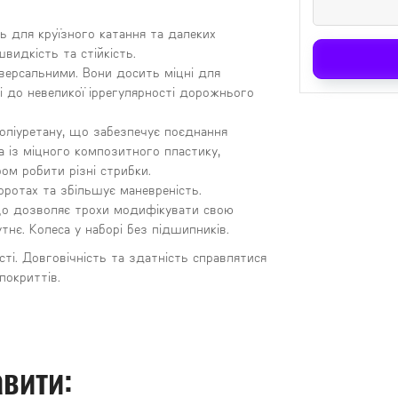
ь для круїзного катання та далеких
идкість та стійкість.
іверсальними. Вони досить міцні для
і до невеликої іррегулярності дорожнього
поліуретану, що забезпечує поєднання
а із міцного композитного пластику,
ом робити різні стрибки.
ротах та збільшує маневреність.
, що дозволяє трохи модифікувати свою
нє. Колеса у наборі без підшипників.
ості. Довговічність та здатність справлятися
покриттів.
вити: