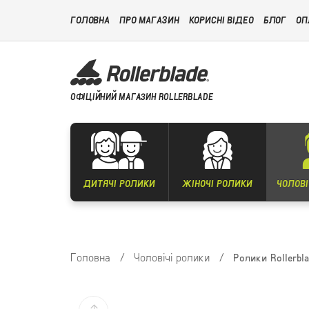
ГОЛОВНА
ПРО МАГАЗИН
КОРИСНІ ВІДЕО
БЛОГ
ОП
ОФІЦІЙНИЙ МАГАЗИН ROLLERBLADE
ДИТЯЧІ РОЛИКИ
ЖІНОЧІ РОЛИКИ
ЧОЛОВІ
Головна
/
Чоловічі ролики
/
Ролики Rollerbl