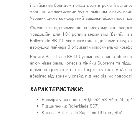
італійським брендом понад десять років й встанов
зовнішній пластиковий бут зі змінним м’яким ла
Черевик дуже комфортний завдяки відсутності швів
Фіксація та підтримка ніг на високому рівні завдя
традиційні для ФСК роликів механізми (баклі). На
Rollerblade RB 110 укомплектовані довгими шнур
верхушки лайнера й отримати максимально комфо
Ролики Rollerblade RB 110 укомплектовані добре
алюмінієва рама, колеса з лінійки Supreme та пі
відмінно тримають накат. Твердість коліс 85А за
вберігає від зриву у слайд під час різких повороті
ХАРАКТЕРИСТИКИ:
Розміри у наявності: 40,5; 42; 43; 44,5; 45,5; 
Підшипники: Rollerblade SG7.
Колеса: Rollerblade Supreme 110 mm, 85A.