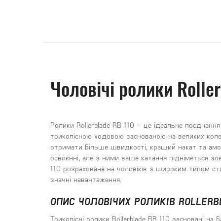
Чоловічі ролики Rolle
Ролики Rollerblade RB 110 – це ідеальне поєднанн
триколісною ходовою заснованою на великих колес
отримати більше швидкості, кращий накат та амор
освоєнні, але з ними ваше катання підніметься зов
110 розрахована на чоловіків з широким типом ст
значні навантаження.
ОПИС ЧОЛОВІЧИХ РОЛИКІВ ROLLERB
Триколісні ролики Rollerblade RB 110 засновані на 