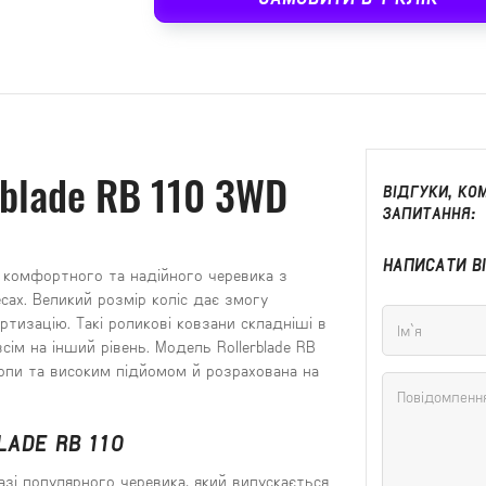
rblade RB 110 3WD
ВІДГУКИ, КОМ
ЗАПИТАННЯ:
НАПИСАТИ В
я комфортного та надійного черевика з
ах. Великий розмір коліс дає змогу
тизацію. Такі роликові ковзани складніші в
сім на інший рівень. Модель Rollerblade RB
опи та високим підйомом й розрахована на
LADE RB 110
базі популярного черевика, який випускається