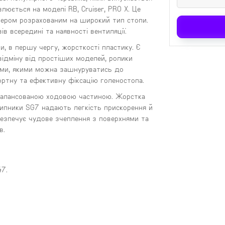
люється на моделі RB, Cruiser, PRO X. Це
йнером розрахованим на широкий тип стопи.
 всередині та наявності вентиляції.
ки, в першу чергу, жорсткості пластику. Є
 відміну від простіших моделей, ролики
ками, якими можна зашнуруватись до
ртну та ефективну фіксацію голеностопа.
 збалансованою ходовою частиною. Жорстка
дшипники SG7 надають легкість прискорення й
безпечує чудове зчеплення з поверхнями та
в.
47.