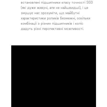
встановлені підшипники класу точності SG3
(які дуже живучі, але не найшвидші), і це
змушує нас зрозуміти, що майбутні
характеристики роликів безмежні, оскільки
комбінації з різних підшипників і коліс
дадуть різні перспективні можливості.