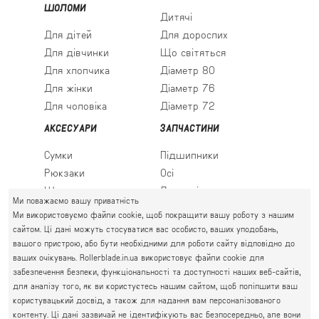
ШОЛОМИ
Дитячі
Для дітей
Для дорослих
Для дівчинки
Що світяться
Для хлопчика
Діаметр 80
Для жінки
Діаметр 76
Для чоловіка
Діаметр 72
АКСЕСУАРИ
ЗАПЧАСТИНИ
Сумки
Підшипники
Рюкзаки
Осі
Шкарпетки
Льодові леза
Ми поважаємо вашу приватність
Ми використовуємо файли cookie, щоб покращити вашу роботу з нашим
сайтом. Ці дані можуть стосуватися вас особисто, ваших уподобань,
вашого пристрою, або бути необхідними для роботи сайту відповідно до
ПРАВИЙ БЕРЕГ
ваших очікувань. Rollerblade.in.ua використовує файли cookie для
Святошин, Житомирська, Академмістечко
забезпечення безпеки, функціональності та доступності наших веб-сайтів,
М. КИЇВ, ВУЛ. АКАДЕМІКА КРИМСЬКОГО, 4А
для аналізу того, як ви користуєтесь нашим сайтом, щоб поліпшити ваш
063 777-59-79
користувацький досвід, а також для надання вам персоналізованого
ГРАФІК РОБОТИ:
067 111-01-47
контенту. Ці дані зазвичай не ідентифікують вас безпосередньо, але вони
пн.-пт. 10.00 - 19.00