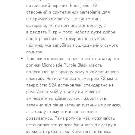
витривалий черевик. Boot junior Fit -
створений з синтетичних матеріалів для
підтримки комфорту. Це синтетичні
матеріали, які не поглинають вологу, а
відводять її, крім того, чоботи дуже добре
провітрюються. На шкарпетці є гумова
частина, яка запобігає пошкодженню самого
лайнера.
Для всього вищезгаданого слід додати, що
ролики Microblade Purple Black мають
вдосконалену гібридну раму з композитного
пластику. Чотири колеса діаметром 72 мм з
твердістю 82A встановлені стандартно на
рамі. Але в майбутньому ви можете
змінювати як діаметр, так і жорсткість,
залежно від рівня катання дитини на роликах,
а також у якому стилі вона захоче
розвиватись. Рама роликів має можливість
встановлювати колеса більшого діаметру в
кількості трьох штук. Крім того, в колеса