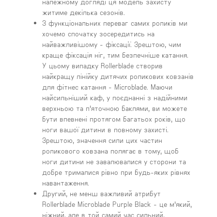
належному догляді ця модель захисту
житиме декілька сезонів.
З функціональних переваг самих роликів ми
хочемо спочатку зосередитись на
найважливішому - фіксації. Зрештою, чим
краще фіксація ніг, тим безпечніше катання.
У цьому випадку Rollerblade створив
найкращу лінійку дитячих роликових ковзанів
для фітнес катання - Microblade. Маючи
найсильніший каф, у поєднанні з надійними
верхньою та п'яточною баклями, ви можете
бути впевнені протягом багатьох років, що
ноги вашої дитини в повному захисті.
Зрештою, значення сили цих частин
роликового ковзана полягає в тому, щоб
ноги дитини не завалювалися у сторони та
добре трималися рівно при будь-яких рівнях
навантаження.
Другий, не менш важливий атрибут
Rollerblade Microblade Purple Black - це м'який,
ніжний, але в той самий час сильний,