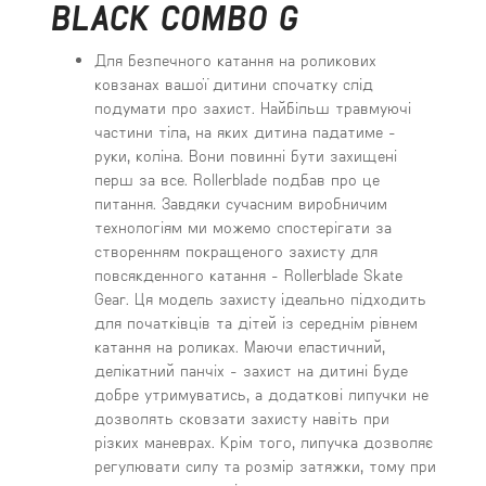
BLACK COMBO G
Для безпечного катання на роликових
ковзанах вашої дитини спочатку слід
подумати про захист. Найбільш травмуючі
частини тіла, на яких дитина падатиме -
руки, коліна. Вони повинні бути захищені
перш за все. Rollerblade подбав про це
питання. Завдяки сучасним виробничим
технологіям ми можемо спостерігати за
створенням покращеного захисту для
повсякденного катання - Rollerblade Skate
Gear. Ця модель захисту ідеально підходить
для початківців та дітей із середнім рівнем
катання на роликах. Маючи еластичний,
делікатний панчіх - захист на дитині буде
добре утримуватись, а додаткові липучки не
дозволять сковзати захисту навіть при
різких маневрах. Крім того, липучка дозволяє
регулювати силу та розмір затяжки, тому при