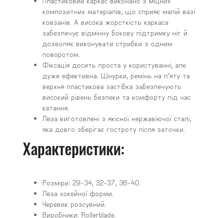
Пластиковий каркас виконано з міцних
композитних матеріалів, що сприяє малій вазі
ковзанів. А висока жорсткість каркаса
забезпечує відмінну бокову підтримку ніг й
дозволяє виконувати стрибки з одним
поворотом.
Фіксація досить проста у користуванні, але
дуже ефективна. Шнурки, ремінь на п’яту та
верхня пластикова застібка забезпечують
високий рівень безпеки та комфорту під час
катання.
Леза виготовлені з якісної нержавіючої сталі,
яка довго зберігає гостроту після заточки.
Характеристики:
Розміри: 29-34, 32-37, 36-40.
Леза хокейної форми.
Черевик розсувний.
Виробники: Rollerblade.