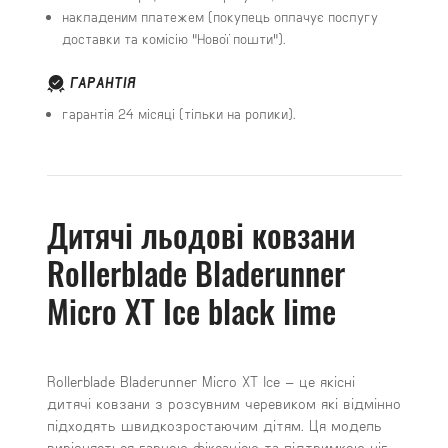
накладеним платежем (покупець оплачує послугу
доставки та комісію "Нової пошти").
ГАРАНТІЯ
гарантія 24 місяці (тільки на ролики).
Дитячі льодові ковзани
Rollerblade Bladerunner
Micro XT Ice black lime
Rollerblade Bladerunner Micro XT Ice – це якісні
дитячі ковзани з розсувним черевиком які відмінно
підходять швидкозростаючим дітям. Ця модель
вирізняється гарною фіксацією та підтримкою ніг,