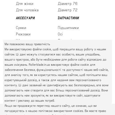
Для жінки
Діаметр 76
Для чоловіка
Діаметр 72
АКСЕСУАРИ
ЗАПЧАСТИНИ
Сумки
Підшипники
Рюкзаки
Осі
Шкарпетки
Льодові леза
Ми поважаємо вашу приватність
Ми використовуємо файли cookie, щоб покращити вашу роботу з нашим
сайтом. Ці дані можуть стосуватися вас особисто, ваших уподобань,
вашого пристрою, або бути необхідними для роботи сайту відповідно до
ПРАВИЙ БЕРЕГ
ваших очікувань. Rollerblade.in.ua використовує файли cookie для
Святошин, Житомирська, Академмістечко
забезпечення безпеки, функціональності та доступності наших веб-сайтів,
М. КИЇВ, ВУЛ. АКАДЕМІКА КРИМСЬКОГО, 4А
для аналізу того, як ви користуєтесь нашим сайтом, щоб поліпшити ваш
063 777-59-79
користувацький досвід, а також для надання вам персоналізованого
ГРАФІК РОБОТИ:
067 111-01-47
контенту. Ці дані зазвичай не ідентифікують вас безпосередньо, але вони
пн.-пт. 10.00 - 19.00
допомагають нам створити для вас більш персоналізований досвід. Вони
050 777-16-00
сб.-нд. 10.00 - 17.00
допомагають нам зрозуміти, як ви використовуєте сайт, адаптувати
контент і рекламу до ваших потреб.
Якщо ви продовжуєте перегляд нашого сайту, це означає, що ви
погоджуєтесь з нашою політикою використання cookies. Ви маєте право
© 2026
Інтернет-магазин Rollerblade
Політика