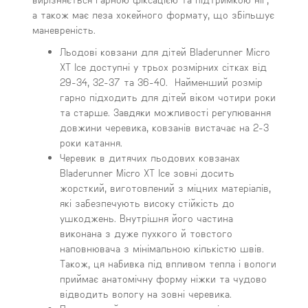
а також має леза хокейного формату, що збільшує
маневреність.
Льодові ковзани для дітей Bladerunner Micro
XT Ice доступні у трьох розмірних сітках від
29-34, 32-37 та 36-40. Найменший розмір
гарно підходить для дітей віком чотири роки
та старше. Завдяки можливості регулювання
довжини черевика, ковзанів вистачає на 2-3
роки катання.
Черевик в дитячих льодових ковзанах
Bladerunner Micro XT Ice зовні досить
жорсткий, виготовлений з міцних матеріалів,
які забезпечують високу стійкість до
ушкоджень. Внутрішня його частина
виконана з дуже пухкого й товстого
наповнювача з мінімальною кількістю швів.
Також, ця набивка під впливом тепла і вологи
приймає анатомічну форму ніжки та чудово
відводить вологу на зовні черевика.