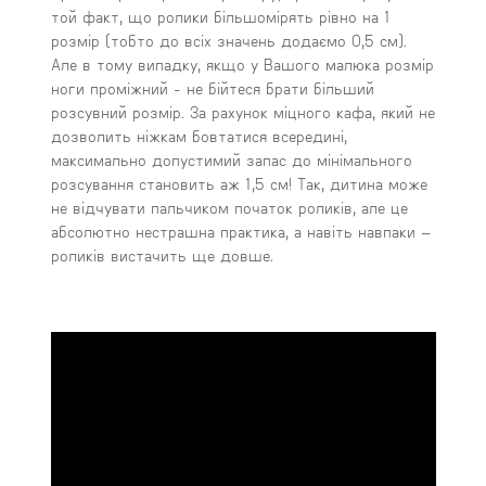
той факт, що ролики більшомірять рівно на 1
розмір (тобто до всіх значень додаємо 0,5 см).
Але в тому випадку, якщо у Вашого малюка розмір
ноги проміжний - не бійтеся брати більший
розсувний розмір. За рахунок міцного кафа, який не
дозволить ніжкам бовтатися всередині,
максимально допустимий запас до мінімального
розсування становить аж 1,5 см! Так, дитина може
не відчувати пальчиком початок роликів, але це
абсолютно нестрашна практика, а навіть навпаки –
роликів вистачить ще довше.