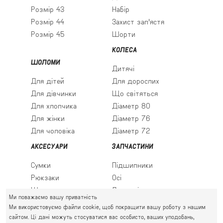
Розмір 43
Набір
Розмір 44
Захист зап'ястя
Розмір 45
Шорти
КОЛЕСА
ШОЛОМИ
Дитячі
Для дітей
Для дорослих
Для дівчинки
Що світяться
Для хлопчика
Діаметр 80
Для жінки
Діаметр 76
Для чоловіка
Діаметр 72
АКСЕСУАРИ
ЗАПЧАСТИНИ
Сумки
Підшипники
Рюкзаки
Осі
Шкарпетки
Льодові леза
Ми поважаємо вашу приватність
Ми використовуємо файли cookie, щоб покращити вашу роботу з нашим
сайтом. Ці дані можуть стосуватися вас особисто, ваших уподобань,