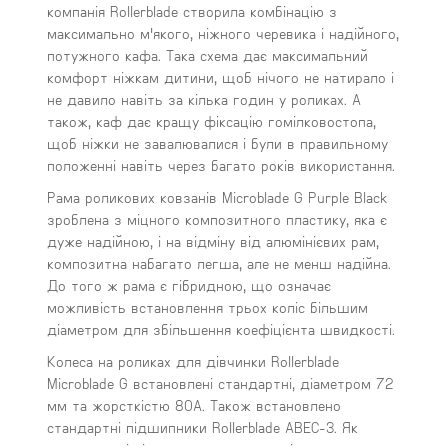
компанія Rollerblade створила комбінацію з
максимально м'якого, ніжного черевика і надійного,
потужного кафа. Така схема дає максимальний
комфорт ніжкам дитини, щоб нічого не натирало і
не давило навіть за кілька годин у роликах. А
також, каф дає кращу фіксацію гомілковостопа,
щоб ніжки не завалювалися і були в правильному
положенні навіть через багато років використання.
Рама роликових ковзанів Microblade G Purple Black
зроблена з міцного композитного пластику, яка є
дуже надійною, і на відміну від алюмінієвих рам,
композитна набагато легша, але не менш надійна.
До того ж рама є гібридною, що означає
можливість встановлення трьох коліс більшим
діаметром для збільшення коефіцієнта швидкості.
Колеса на роликах для дівчинки Rollerblade
Microblade G встановлені стандартні, діаметром 72
мм та жорсткістю 80А. Також встановлено
стандартні підшипники Rollerblade ABEC-3. Як