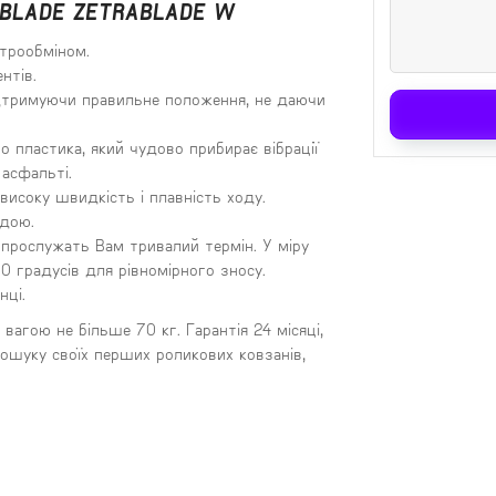
RBLADE ZETRABLADE W
трообміном.
нтів.
ідтримуючи правильне положення, не даючи
 пластика, який чудово прибирає вібрації
 асфальті.
високу швидкість і плавність ходу.
одою.
у прослужать Вам тривалий термін. У міру
0 градусів для рівномірного зносу.
нці.
вагою не більше 70 кг. Гарантія 24 місяці,
ошуку своїх перших роликових ковзанів,