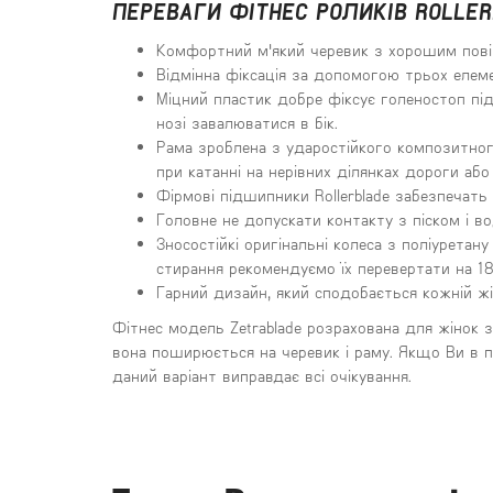
ПЕРЕВАГИ ФІТНЕС РОЛИКІВ ROLLE
Комфортний м'який черевик з хорошим пові
Відмінна фіксація за допомогою трьох елеме
Міцний пластик добре фіксує голеностоп п
нозі завалюватися в бік.
Рама зроблена з ударостійкого композитного
при катанні на нерівних ділянках дороги або
Фірмові підшипники Rollerblade забезпечать 
Головне не допускати контакту з піском і в
Зносостійкі оригінальні колеса з поліуретан
стирання рекомендуємо їх перевертати на 18
Гарний дизайн, який сподобається кожній жі
Фітнес модель Zetrablade розрахована для жінок з 
вона поширюється на черевик і раму. Якщо Ви в п
даний варіант виправдає всі очікування.