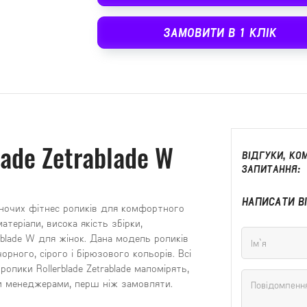
ЗАМОВИТИ В 1 КЛІК
lade Zetrablade W
ВІДГУКИ, КОМ
ЗАПИТАННЯ:
НАПИСАТИ В
жіночих фітнес роликів для комфортного
атеріали, висока якість збірки,
rablade W для жінок. Дана модель роликів
орного, сірого і бірюзового кольорів. Всі
олики Rollerblade Zetrablade маломірять,
 менеджерами, перш ніж замовляти.