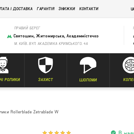
ЛАТА І ДОСТАВКА
ГАРАНТІЯ
ЗНИЖКИ
КОНТАКТИ
U
ПРАВИЙ БЕРЕГ
Святошин, Житомирська, Академмістечко
М. КИЇВ, ВУЛ. АКАДЕМІКА КРИМСЬКОГО, 4А
ЧІ РОЛИКИ
ЗАХИСТ
КОЛЕ
ШОЛОМИ
ики Rollerblade Zetrablade W
В ная