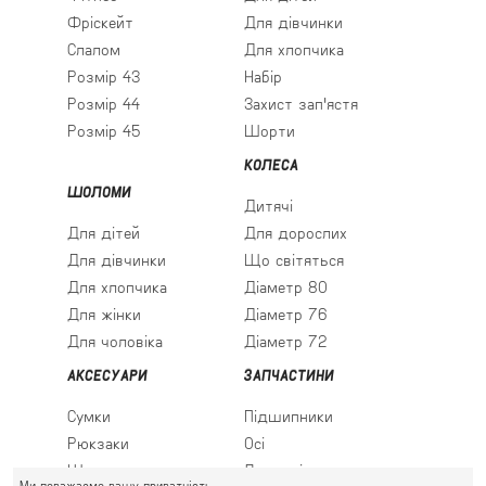
Фріскейт
Для дівчинки
Слалом
Для хлопчика
Розмір 43
Набір
Розмір 44
Захист зап'ястя
Розмір 45
Шорти
КОЛЕСА
ШОЛОМИ
Дитячі
Для дітей
Для дорослих
Для дівчинки
Що світяться
Для хлопчика
Діаметр 80
Для жінки
Діаметр 76
Для чоловіка
Діаметр 72
АКСЕСУАРИ
ЗАПЧАСТИНИ
Сумки
Підшипники
Рюкзаки
Осі
Шкарпетки
Льодові леза
Ми поважаємо вашу приватність