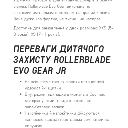
рівнем. Rollerblade Evo Gear виконана по
анатомічним нормам з поділом на правий / лівий.
Вона дуже комфортна, не тисне і не натирає.
Доступна для замовлення у двох розмірах: XXS (5-
8 років), XS (7-11 років).
ПЕРЕВАГИ ДИТЯЧОГО
ЗАХИСТУ ROLLERBLADE
EVO GEAR JR
На всіх елементах екіпіровки встановлені
ударостійкі щитки.
Внутрішня підкладка виконана з Coolmax
матеріалу, який швидко сохне і не
запам'ятовує запахи.
Наколінники й налокітники фіксуються
панчохою і додатково двома ремінцями на
липучках.