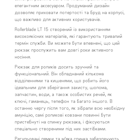
елегантним аксесуаром. Продуманий дизайн
дозволяє приховати потертості та бруд на корпусі,
що важливо для активних користувачів.
Rollerblade LT 15 створений із використанням
високоякісних матеріалів, які гарантують тривалий
термін служби. Ви можете бути впевнені, що цей
рюкзак прослужить вам довгі роки активного
носіння.
Рюкзак для роликів досить зручний та
функціональний. Він обладнаний кількома
відділеннями та кишенями, що робить його
ідеальним для зберігання захисту, шолома,
запчастин, води, а також особистих речей, як
ключі, гаманець, телефон та багато іншого. В
останню чергу після того, як зібрали всю необхідну
амуніцію, самі роликові ковзани повинні бути
пристебнуті на спинку рюкзака, і фіксуються
спеціально створеними під них застібками.
Регульовані лямки та м'яка спинка забезпечують