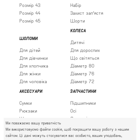
Розмір 43
Набір
Розмір 44
Захист зап'ястя
Розмір 45
Шорти
КОЛЕСА
ШОЛОМИ
Дитячі
Для дітей
Для дорослих
Для дівчинки
Що світяться
Для хлопчика
Діаметр 80
Для жінки
Діаметр 76
Для чоловіка
Діаметр 72
АКСЕСУАРИ
ЗАПЧАСТИНИ
Сумки
Підшипники
Рюкзаки
Осі
Шкарпетки
Льодові леза
Ми поважаємо вашу приватність
Ми використовуємо файли cookie, щоб покращити вашу роботу з нашим
сайтом. Ці дані можуть стосуватися вас особисто, ваших уподобань,