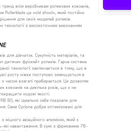
є тренд всім виробникам роликових ковзанів,
е Rollerblade це «old shool», який постійно
рішення для своїх моделей роликів.
ні технології з високоточним виконанням
NE
в для дівчаток. Сукупність матеріалів, та
ал дитячих фріскейт роликів. Гарна система
 даної технології заключається в тому, що в
цесі росту ніжки поступово зменшується в
 з часом взагалі прибирається. Це дозволяє
х ковзанів на декілька років, що є не
покращити ходові якості.
RB 80, які ідеально себе показали для
ння. Саме Cyclone добре оптимізовані для
 міцного авіаційного алюмінію, який є
-які навантаження. В сумі з фірмовими 76-