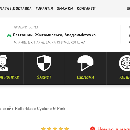
ЛАТА І ДОСТАВКА
ГАРАНТІЯ
ЗНИЖКИ
КОНТАКТИ
U
ПРАВИЙ БЕРЕГ
Святошин, Житомирська, Академмістечко
М. КИЇВ, ВУЛ. АКАДЕМІКА КРИМСЬКОГО, 4А
ЧІ РОЛИКИ
ЗАХИСТ
КОЛЕ
ШОЛОМИ
іскейт Rollerblade Cyclone G Pink
Немає в ная