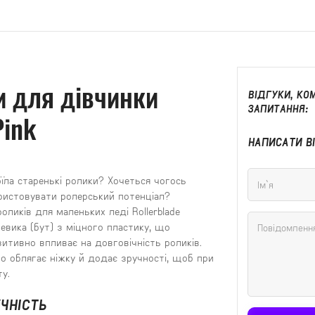
и для дівчинки
ВІДГУКИ, КОМ
ЗАПИТАННЯ:
Pink
НАПИСАТИ В
їла старенькі ролики? Хочеться чогось
истовувати ролерський потенціал?
ликів для маленьких леді Rollerblade
евика (бут) з міцного пластику, що
итивно впливає на довговічність роликів.
но облягає ніжку й додає зручності, щоб при
у.
УЧНІСТЬ