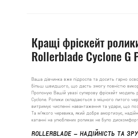
Кращі фріскейт ролик
Rollerblade Cyclone G 
Ваша дівчинка вже підросла та досить гарно осво
більш швидшого, що дасть змогу повністю викор
Пропоную Вашій увазі суперову фріскейт модель ро
Cyclone. Ролики складаються з міцного литого чер
витримує численні навантаження та удари, що поз
Та м’якого черевика, який добре амортизує, надій
катанні на улюблених роликах не було дискомфорт
ROLLERBLADE – НАДІЙНІСТЬ ТА ЗР