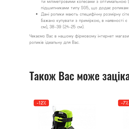
ти міліметровими колесами з оптимальною 
підшипниками типу SG5, що додає роликам 
Дані ролики мають специфічну розмірну сітка
бажано купувати з приміркою, в наявності є в
см), 38-39 (24-25 см).
Чекаємо Вас в нашому фірмовому інтернет магазин
роликів ідеальну для Вас.
Також Вас може заціка
-12%
-7%