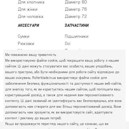
Для хлопчика
Діаметр 80
Для жінки
Діаметр 76
Для чоловіка
Діаметр 72
АКСЕСУАРИ
ЗАПЧАСТИНИ
Сумки
Підшипники
Рюкзаки
Осі
Шкарпетки
Льодові леза
Ми поважаємо вашу приватність
Ми використовуємо файли cookie, щоб покращити вашу роботу з нашим
сайтом. Ці дані можуть стосуватися вас особисто, ваших уподобань,
вашого пристрою, або бути необхідними для роботи сайту відповідно до
ПРАВИЙ БЕРЕГ
ваших очікувань. Rollerblade.in.ua використовує файли cookie для
Святошин, Житомирська, Академмістечко
забезпечення безпеки, функціональності та доступності наших веб-сайтів,
М. КИЇВ, ВУЛ. АКАДЕМІКА КРИМСЬКОГО, 4А
для аналізу того, як ви користуєтесь нашим сайтом, щоб поліпшити ваш
063 777-59-79
користувацький досвід, а також для надання вам персоналізованого
ГРАФІК РОБОТИ:
067 111-01-47
контенту. Ці дані зазвичай не ідентифікують вас безпосередньо, але вони
пн.-пт. 10.00 - 19.00
допомагають нам створити для вас більш персоналізований досвід. Вони
050 777-16-00
сб.-нд. 10.00 - 17.00
допомагають нам зрозуміти, як ви використовуєте сайт, адаптувати
контент і рекламу до ваших потреб.
Якщо ви продовжуєте перегляд нашого сайту, це означає, що ви