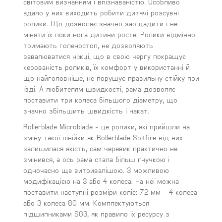
світовим визнанням і впізнаваністю. Особливо
вдало у них виходить робити дитячі розсувні
ролики. Що дозволяє значно заощадити і не
міняти їх поки нога дитини росте. Ролики відмінно
тримають голеностоп, не дозволяють
завалюватися ніжці, що в свою чергу покращує
керованість роликів, їх комфорт у використанні й
що найголовніше, не порушує правильну стійку при
їзді. А любителям швидкості, рама дозволяє
поставити три колеса більшого діаметру, що
значно збільшить швидкість і накат.
Rollerblade Microblade - це ролики, які прийшли на
зміну такої лінійки як Rollerblade Spitfire від них
залишилася якість, сам черевик практично не
змінився, а ось рама стала більш гнучкою і
одночасно ще витривалішою. З можливою
модифікацією на 3 або 4 колеса. На неї можна
поставити наступні розміри коліс: 72 мм - 4 колеса
або 3 колеса 80 мм. Комплектуються
підшипниками SG3, як правило їх ресурсу з