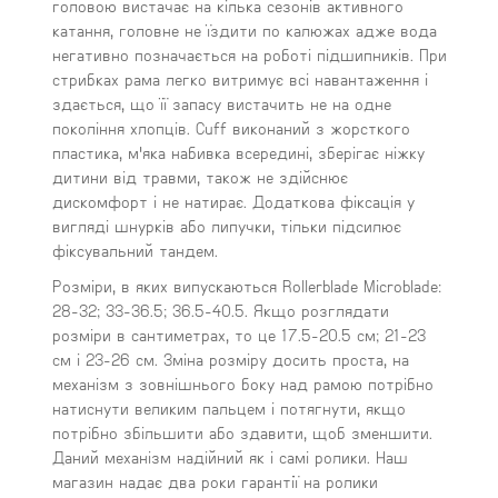
головою вистачає на кілька сезонів активного
катання, головне не їздити по калюжах адже вода
негативно позначається на роботі підшипників. При
стрибках рама легко витримує всі навантаження і
здається, що її запасу вистачить не на одне
покоління хлопців. Cuff виконаний з жорсткого
пластика, м'яка набивка всередині, зберігає ніжку
дитини від травми, також не здійснює
дискомфорт і не натирає. Додаткова фіксація у
вигляді шнурків або липучки, тільки підсилює
фіксувальний тандем.
Розміри, в яких випускаються Rollerblade Microblade:
28-32; 33-36.5; 36.5-40.5. Якщо розглядати
розміри в сантиметрах, то це 17.5-20.5 см; 21-23
см і 23-26 см. Зміна розміру досить проста, на
механізм з зовнішнього боку над рамою потрібно
натиснути великим пальцем і потягнути, якщо
потрібно збільшити або здавити, щоб зменшити.
Даний механізм надійний як і самі ролики. Наш
магазин надає два роки гарантії на ролики