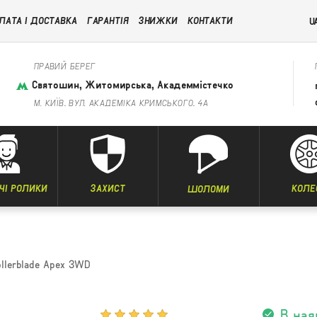
ЛАТА І ДОСТАВКА
ГАРАНТІЯ
ЗНИЖКИ
КОНТАКТИ
U
ПРАВИЙ БЕРЕГ
Святошин, Житомирська, Академмістечко
М. КИЇВ, ВУЛ. АКАДЕМІКА КРИМСЬКОГО, 4А
ЧІ РОЛИКИ
ЗАХИСТ
КОЛЕ
ШОЛОМИ
llerblade Apex 3WD
В ная