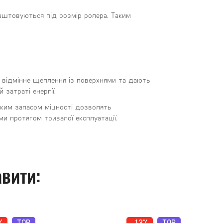
аштовуються під розмір ролера. Таким
ь відмінне щеплення із поверхнями та дають
затраті енергії.
иким запасом міцності дозволять
и протягом тривалої експлуатації.
вити:
%
TOP
-13%
TOP