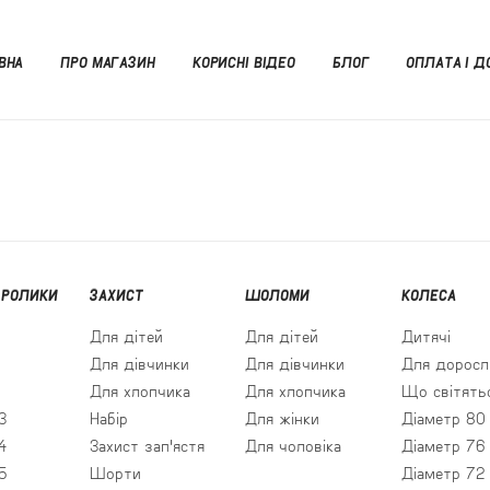
ВНА
ПРО МАГАЗИН
КОРИСНІ ВІДЕО
БЛОГ
ОПЛАТА І Д
 РОЛИКИ
ЗАХИСТ
ШОЛОМИ
КОЛЕСА
Для дітей
Для дітей
Дитячі
Для дівчинки
Для дівчинки
Для доросл
Для хлопчика
Для хлопчика
Що світять
3
Набір
Для жінки
Діаметр 80
4
Захист зап'ястя
Для чоловіка
Діаметр 76
5
Шорти
Діаметр 72