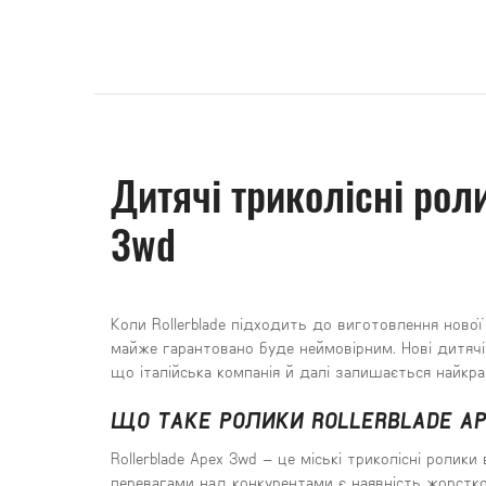
Дитячі триколісні рол
3wd
Коли Rollerblade підходить до виготовлення нової
майже гарантовано буде неймовірним. Нові дитячі 
що італійська компанія й далі залишається найкр
ЩО ТАКЕ РОЛИКИ ROLLERBLADE A
Rollerblade Apex 3wd – це міські триколісні ролики
перевагами над конкурентами є наявність жорстко