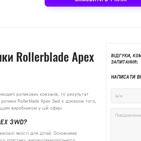
ики Rollerblade Apex
ВІДГУКИ, КОМ
ЗАПИТАННЯ:
НАПИСАТИ В
 моделі роликових ковзанів, то результат
ролики Rollerblade Apex 3wd є доказом того,
ащим виробником у цій сфері.
PEX 3WD?
 високої якості для дітей. Основними
го пластику, високотехнологічного