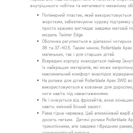
внутрішнього чобітка та металевого механізму зб
Полімерний пластик, який використовується
жорстким, забезпечуючи чудову підтримку щ
просто красиво виглядає завдяки матовій п
модель Twister Edge.
Оболонка регулюється в діапазоні чотирьох ро
36 та 37-40.5. Таким чином, Rollerblade Ape
маленьких, так і для старших дітей.
Всередині корпусу знаходиться лайнер (внут
із найкращих матеріалів, які може запропонув
максимальний комфорт внаслідок відведення
На ролики для дітей Rollerblade Apex 3WD вс
використовуються в ковзанах для дорослих
ноги навіть під навантаженнями.
Як і очікується від фріскейтів, вони оснаще
навіть змінний бічний захист.
Рама гідна черевика. Цей алюмінієвий виріб
досить легким. Дитячі ролики Rollerblade 
триколісними, але завдяки гібридним рамам
чотириколісний варіант.