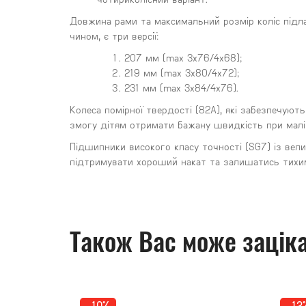
Довжина рами та максимальний розмір коліс підл
чином, є три версії:
207 мм (max 3x76/4x68);
219 мм (max 3x80/4x72);
231 мм (max 3x84/4x76).
Колеса помірної твердості (82А), які забезпечуют
змогу дітям отримати бажану швидкість при малій 
Підшипники високого класу точності (SG7) із вел
підтримувати хороший накат та залишатись тихим
Також Вас може заціка
-10%
-12