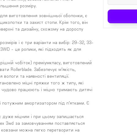
ільшення розміру.
 для виготовлення зовнішньої оболонки, є
иколотки та захист стопи. Крім того, він
оверхні та дизайну, схожому на дорослу
змірів і є три варіанти на вибір: 29-32, 33-
x 3WD - це ролики, які підходять як для
рішній чобіток) преміумкласу, виготовлений
ати Rollerblade. Забезпечує м’якість,
 вологи та наявності вентиляції.
тановлено міцні пряжки того ж типу, які
, чудово працюють і міцно тримають дитячі
ні потужним амортизатором під п’ятками. Є
 є дуже міцним і при цьому залишається
Apex 3wd за замовчуванням поставляється
, ковзани можна легко перетворити на