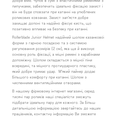
добре вміє. Чулок в сумі з еластичними ременями з
липучками, забезпечить ідеально фіксацію захист і
він не буде сповзати при катанні на улюблених
роликових ковзанах. Захист зап’ястя добре
захищає долоні та надійно фіксує кисть, що
позитивно впливає на безпеку при катанні.
Rollerblade Junior Helmet надійний шолом казанкової
форми з гарною посадкою та з системою
регулювання розмірів (2 см), яка ще й виконує
основну роль фіксації, а міцні ремені з карабінами
допоміжну. Шолом складається з міцної піни
всередині, та міцного протиударного пластику,
який добре тримає удар. М’який лайнер додає
більшого комфорту при катанні. Шолом з
численними вентиляційними отворами.
В нашому фірмовому інтернет магазині, серед
тисячі пар роликів наші спеціалісти зможуть
підібрати ідеальну пару для кожного. За більш
детальнішою інформацією звертайтесь до наших
працівників, контактну інформацію Ви зможете