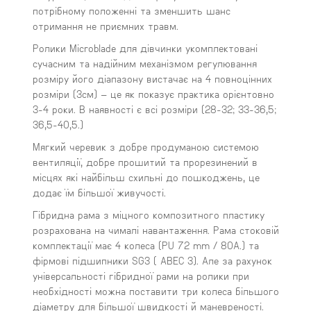
потрібному положенні та зменшить шанс
отримання не приємних травм.
Ролики Microblade для дівчинки укомплектовані
сучасним та надійним механізмом регулювання
розміру його діапазону вистачає на 4 повноцінних
розміри (3см) – це як показує практика орієнтовно
3-4 роки. В наявності є всі розміри (28-32; 33-36,5;
36,5-40,5.)
Мягкий черевик з добре продуманою системою
вентиляції, добре прошитий та прорезинений в
місцях які найбільш схильні до пошкоджень, це
додає їм більшої живучості.
Гібридна рама з міцного композитного пластику
розрахована на чималі навантаження. Рама стоковій
комплектації має 4 колеса (PU 72 mm / 80A.) та
фірмові підшипники SG3 ( ABEC 3). Але за рахунок
універсальності гібридної рами на ролики при
необхідності можна поставити три колеса більшого
діаметру для більшої швидкості й маневреності.