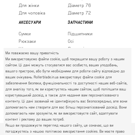
Для жінки
Діаметр 76
Для чоловіка
Діаметр 72
АКСЕСУАРИ
ЗАПЧАСТИНИ
Сумки
Підшипники
Рюкзаки
Осі
Шкарпетки
Льодові леза
Ми поважаємо вашу приватність
Ми використовуємо файли cookie, щоб покращити вашу роботу з нашим
сайтом. Ці дані можуть стосуватися вас особисто, ваших уподобань,
вашого пристрою, або бути необхідними для роботи сайту відповідно до
ПРАВИЙ БЕРЕГ
ваших очікувань. Rollerblade.in.ua використовує файли cookie для
Святошин, Житомирська, Академмістечко
забезпечення безпеки, функціональності та доступності наших веб-сайтів,
М. КИЇВ, ВУЛ. АКАДЕМІКА КРИМСЬКОГО, 4А
для аналізу того, як ви користуєтесь нашим сайтом, щоб поліпшити ваш
063 777-59-79
користувацький досвід, а також для надання вам персоналізованого
ГРАФІК РОБОТИ:
067 111-01-47
контенту. Ці дані зазвичай не ідентифікують вас безпосередньо, але вони
пн.-пт. 10.00 - 19.00
допомагають нам створити для вас більш персоналізований досвід. Вони
050 777-16-00
сб.-нд. 10.00 - 17.00
допомагають нам зрозуміти, як ви використовуєте сайт, адаптувати
контент і рекламу до ваших потреб.
Якщо ви продовжуєте перегляд нашого сайту, це означає, що ви
погоджуєтесь з нашою політикою використання cookies. Ви маєте право
© 2026
Інтернет-магазин Rollerblade
Політика