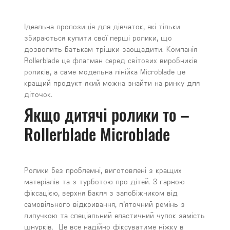
Ідеальна пропозиція для дівчаток, які тільки
збираються купити свої перші ролики, що
дозволить батькам трішки заощадити. Компанія
Rollerblade це флагман серед світових виробників
роликів, а саме модельна лінійка Microblade це
кращий продукт який можна знайти на ринку для
діточок.
Якщо дитячі ролики то –
Rollerblade Microblade
Ролики без проблемні, виготовлені з кращих
матеріалів та з турботою про дітей. З гарною
фіксацією, верхня бакля з запобіжником від
самовільного відкривання, п’яточний ремінь з
липучкою та спеціальний еластичний чулок замість
шнурків. Це все надійно фіксуватиме ніжку в