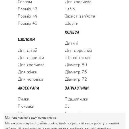
Слалом
Для хлопчика
Розмір 43
Набір
Розмір 44
Захист зап'ястя
Розмір 45
Шорти
КОЛЕСА
ШОЛОМИ
Дитячі
Для дітей
Для дорослих
Для дівчинки
Що світяться
Для хлопчика
Діаметр 80
Для жінки
Діаметр 76
Для чоловіка
Діаметр 72
АКСЕСУАРИ
ЗАПЧАСТИНИ
Сумки
Підшипники
Рюкзаки
Осі
Шкарпетки
Льодові леза
Ми поважаємо вашу приватність
Ми використовуємо файли cookie, щоб покращити вашу роботу з нашим
сайтом. Ці дані можуть стосуватися вас особисто, ваших уподобань,