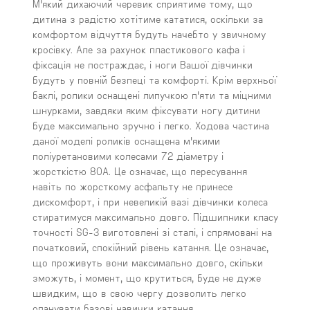
М'який дихаючий черевик сприятиме тому, що
дитина з радістю хотітиме кататися, оскільки за
комфортом відчуття будуть начебто у звичному
кросівку. Але за рахунок пластикового кафа і
фіксація не постраждає, і ноги Вашої дівчинки
будуть у повній безпеці та комфорті. Крім верхньої
баклі, ролики оснащені липучкою п'яти та міцними
шнурками, завдяки яким фіксувати ногу дитини
буде максимально зручно і легко. Ходова частина
даної моделі роликів оснащена м'якими
поліуретановими колесами 72 діаметру і
жорсткістю 80А. Це означає, що пересування
навіть по жорсткому асфальту не принесе
дискомфорт, і при невеликій вазі дівчинки колеса
стиратимуся максимально довго. Підшипники класу
точності SG-3 виготовлені зі сталі, і спрямовані на
початковий, спокійний рівень катання. Це означає,
що проживуть вони максимально довго, скільки
зможуть, і момент, що крутиться, буде не дуже
швидким, що в свою чергу дозволить легко
опанувати базові навички катання.