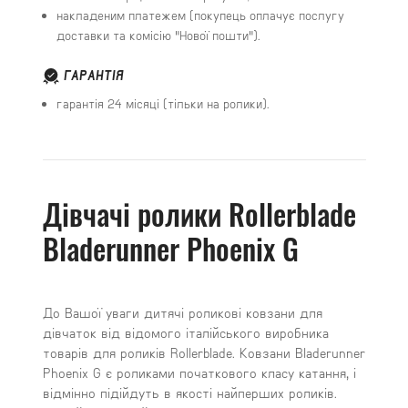
накладеним платежем (покупець оплачує послугу
доставки та комісію "Нової пошти").
ГАРАНТІЯ
гарантія 24 місяці (тільки на ролики).
Дівчачі ролики Rollerblade
Bladerunner Phoenix G
До Вашої уваги дитячі роликові ковзани для
дівчаток від відомого італійського виробника
товарів для роликів Rollerblade. Ковзани Bladerunner
Phoenix G є роликами початкового класу катання, і
відмінно підійдуть в якості найперших роликів.