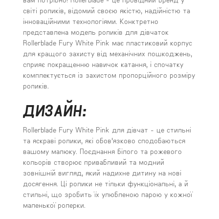
світі роликів, відомий своєю якістю, надійністю та
інноваційними технологіями. Конктретно
представлена модель роликів для дівчаток
Rollerblade Fury White Pink має пластиковий корпус
для кращого захисту від механічних пошкоджень,
сприяє покращенню навичок катання, і спочатку
комплектується із захистом пропорційного розміру
роликів.
ДИЗАЙН:
Rollerblade Fury White Pink для дівчат - це стильні
та яскраві ролики, які обов'язково сподобаються
вашому малюку. Поєднання білого та рожевого
кольорів створює привабливий та модний
зовнішній вигляд, який надихне дитину на нові
досягення. Ці ролики не тільки функціональні, а й
стильні, що зробить їх улюбленою парою у кожної
маленької ролерки.