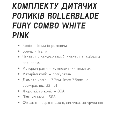
КОМПЛЕКТУ ДИТЯЧИХ
РОЛИКІВ ROLLERBLADE
FURY COMBO WHITE
PINK
Колір – білий із рожевим.
Бренд - Італія
Черевик - регульований, пластик зі знімним
лайнером.
Матеріал рами – композитний пластик.
Матеріал коліс – поліуретан.
Діаметр коліс – 72мм. (max 76mm на
розмірах від 33-го)
Жорсткість коліс – 80А.
Підшипники – SG3.
Фіксація - верхня бакля, липучка, шнурування.