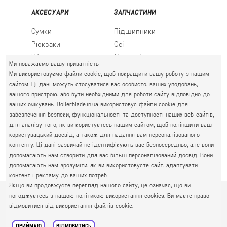
АКСЕСУАРИ
ЗАПЧАСТИНИ
Сумки
Підшипники
Рюкзаки
Осі
Шкарпетки
Льодові леза
Ми поважаємо вашу приватність
Ми використовуємо файли cookie, щоб покращити вашу роботу з нашим
сайтом. Ці дані можуть стосуватися вас особисто, ваших уподобань,
вашого пристрою, або бути необхідними для роботи сайту відповідно до
ПРАВИЙ БЕРЕГ
ваших очікувань. Rollerblade.in.ua використовує файли cookie для
Святошин, Житомирська, Академмістечко
забезпечення безпеки, функціональності та доступності наших веб-сайтів,
М. КИЇВ, ВУЛ. АКАДЕМІКА КРИМСЬКОГО, 4А
для аналізу того, як ви користуєтесь нашим сайтом, щоб поліпшити ваш
063 777-59-79
користувацький досвід, а також для надання вам персоналізованого
ГРАФІК РОБОТИ:
067 111-01-47
контенту. Ці дані зазвичай не ідентифікують вас безпосередньо, але вони
пн.-пт. 10.00 - 19.00
допомагають нам створити для вас більш персоналізований досвід. Вони
050 777-16-00
сб.-нд. 10.00 - 17.00
допомагають нам зрозуміти, як ви використовуєте сайт, адаптувати
контент і рекламу до ваших потреб.
Якщо ви продовжуєте перегляд нашого сайту, це означає, що ви
погоджуєтесь з нашою політикою використання cookies. Ви маєте право
© 2026
Інтернет-магазин Rollerblade
Політика
відмовитися від використання файлів cookie.
конфіденційності
Публічна оферта
Карта сайту
ПРИЙМАЮ
ВІДМОВИТИСЬ