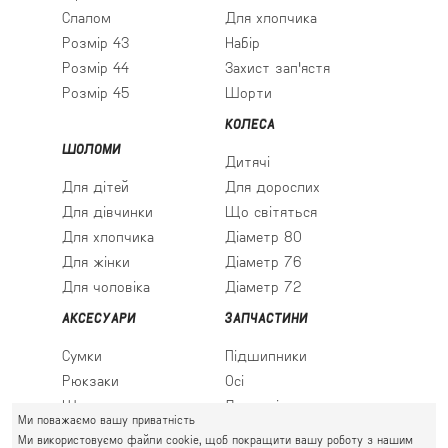
Слалом
Для хлопчика
Розмір 43
Набір
Розмір 44
Захист зап'ястя
Розмір 45
Шорти
КОЛЕСА
ШОЛОМИ
Дитячі
Для дітей
Для дорослих
Для дівчинки
Що світяться
Для хлопчика
Діаметр 80
Для жінки
Діаметр 76
Для чоловіка
Діаметр 72
АКСЕСУАРИ
ЗАПЧАСТИНИ
Сумки
Підшипники
Рюкзаки
Осі
Шкарпетки
Льодові леза
Ми поважаємо вашу приватність
Ми використовуємо файли cookie, щоб покращити вашу роботу з нашим