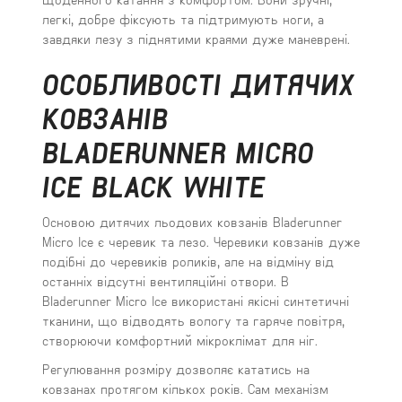
легкі, добре фіксують та підтримують ноги, а
завдяки лезу з піднятими краями дуже маневрені.
ОСОБЛИВОСТІ ДИТЯЧИХ
КОВЗАНІВ
BLADERUNNER MICRO
ICE BLACK WHITE
Основою дитячих льодових ковзанів Bladerunner
Micro Ice є черевик та лезо. Черевики ковзанів дуже
подібні до черевиків роликів, але на відміну від
останніх відсутні вентиляційні отвори. В
Bladerunner Micro Ice використані якісні синтетичні
тканини, що відводять вологу та гаряче повітря,
створюючи комфортний мікроклімат для ніг.
Регулювання розміру дозволяє кататись на
ковзанах протягом кількох років. Сам механізм