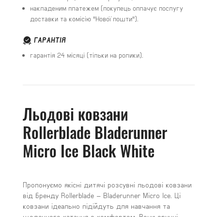
накладеним платежем (покупець оплачує послугу
доставки та комісію "Нової пошти").
ГАРАНТІЯ
гарантія 24 місяці (тільки на ролики).
Льодові ковзани
Rollerblade Bladerunner
Micro Ice Black White
Пропонуємо якісні дитячі розсувні льодові ковзани
від бренду Rollerblade – Bladerunner Micro Ice. Ці
ковзани ідеально підійдуть для навчання та
щоденного катання з комфортом. Вони зручні,