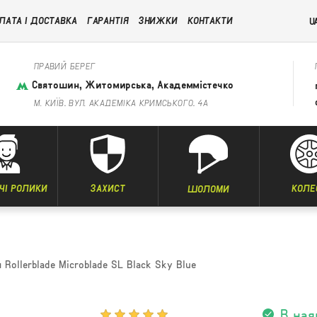
ЛАТА І ДОСТАВКА
ГАРАНТІЯ
ЗНИЖКИ
КОНТАКТИ
U
ПРАВИЙ БЕРЕГ
Святошин, Житомирська, Академмістечко
М. КИЇВ, ВУЛ. АКАДЕМІКА КРИМСЬКОГО, 4А
ЧІ РОЛИКИ
ЗАХИСТ
КОЛЕ
ШОЛОМИ
Rollerblade Microblade SL Black Sky Blue
В ная