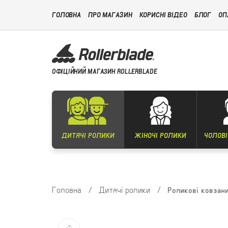
ГОЛОВНА
ПРО МАГАЗИН
КОРИСНІ ВІДЕО
БЛОГ
ОП
ОФІЦІЙНИЙ МАГАЗИН ROLLERBLADE
ДИТЯЧІ РОЛИКИ
ЖІНОЧІ РОЛИКИ
ЧОЛОВІ
Головна
/
Дитячі ролики
/
Роликові ковзани 