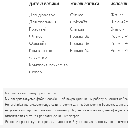
ДИТЯЧІ РОЛИКИ
ЖІНОЧІ РОЛИКИ
ЧОЛОВІЧІ
Для дівчаток
Фітнес
Фітнес
Для хлопчиків
Фріскейт
Фріскейт
Розсувні
Слалом
Слалом
Фітнес
Розмір 38
Розмір 4
Фріскейт
Розмір 39
Розмір 4
Комплект із
Розмір 40
Розмір 4
захистом
Комплект захист та
шолом
Ми поважаємо вашу приватність
ПРАВИЙ БЕРЕГ
Ми використовуємо файли cookie, щоб покращити вашу роботу з нашим сайтом.
Святошин, Житомирська, Академмістечко
Rollerblade.in.ua використовує файли cookie для забезпечення безпеки, функц
М. КИЇВ, ВУЛ. АКАДЕМІКА КРИМСЬКОГО, 4А
надання вам персоналізованого контенту. Ці дані зазвичай не ідентифікують 
адаптувати контент і рекламу до ваших потреб.
Якщо ви продовжуєте перегляд нашого сайту, це означає, що ви погоджуєтесь