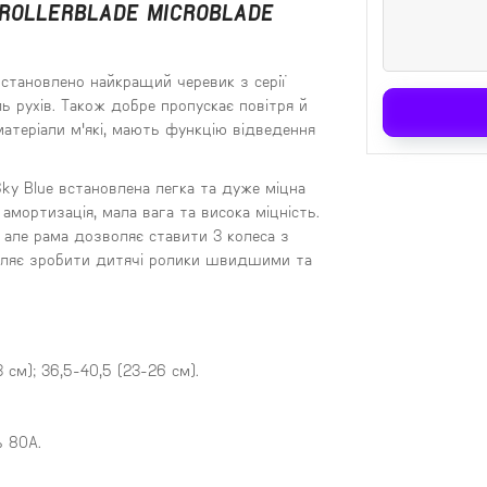
ROLLERBLADE MICROBLADE
встановлено найкращий черевик з серії
ль рухів. Також добре пропускає повітря й
атеріали м'які, мають функцію відведення
Sky
Blue
встановлена легка та дуже міцна
амортизація, мала вага та висока міцність.
 але рама дозволяє ставити 3 колеса з
оляє зробити дитячі ролики швидшими та
 см); 36,5-40,5 (23-26 см).
ь 80А.