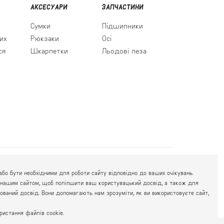
АКСЕСУАРИ
ЗАПЧАСТИНИ
Сумки
Підшипники
их
Рюкзаки
Осі
ся
Шкарпетки
Льодові леза
063 777-59-79
К РОБОТИ:
бо бути необхідними для роботи сайту відповідно до ваших очікувань.
067 111-01-47
. 10.00 - 19.00
есь нашим сайтом, щоб поліпшити ваш користувацький досвід, а також для
050 777-16-00
. 10.00 - 17.00
ований досвід. Вони допомагають нам зрозуміти, як ви використовуєте сайт,
истання файлів cookie.