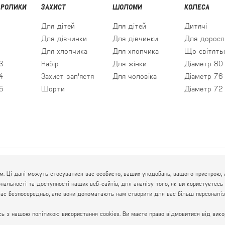
 РОЛИКИ
ЗАХИСТ
ШОЛОМИ
КОЛЕСА
Для дітей
Для дітей
Дитячі
Для дівчинки
Для дівчинки
Для доросл
Для хлопчика
Для хлопчика
Що світять
3
Набір
Для жінки
Діаметр 80
4
Захист зап'ястя
Для чоловіка
Діаметр 76
5
Шорти
Діаметр 72
ГРАФІ
 Ці дані можуть стосуватися вас особисто, ваших уподобань, вашого пристрою, а
пн.-пт
іональності та доступності наших веб-сайтів, для аналізу того, як ви користуєт
сб.-нд
вас безпосередньо, але вони допомагають нам створити для вас більш персоналіз
 з нашою політикою використання cookies. Ви маєте право відмовитися від викор