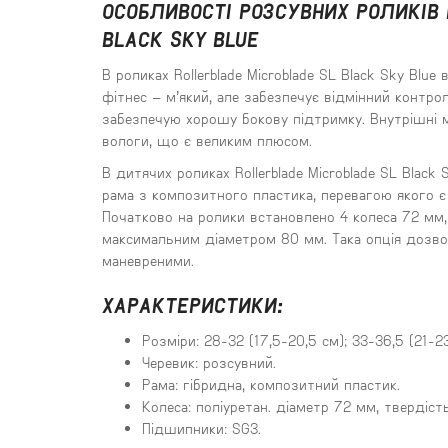
ОСОБЛИВОСТІ РОЗСУВНИХ РОЛИКІВ 
BLACK SKY BLUE
В роликах
Rollerblade
Microblade
SL
Black
Sky
Blue
фітнес – м’який, але забезпечує відмінний контро
забезпечую хорошу бокову підтримку. Внутрішні м
вологи, що є великим плюсом.
В дитячих роликах
Rollerblade
Microblade
SL
Black
рама з композитного пластика, перевагою якого є 
Початково на ролики встановлено 4 колеса 72 мм,
максимальним діаметром 80 мм. Така опція дозв
маневреними.
ХАРАКТЕРИСТИКИ:
Розміри: 28-32 (17,5-20,5 см); 33-36,5 (21-23
Черевик: розсувний.
Рама: гібридна, композитний пластик.
Колеса: поліуретан. діаметр 72 мм, твердіст
Підшипники: SG3.