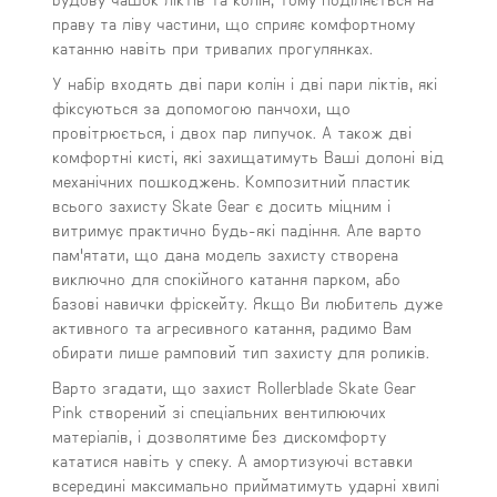
праву та ліву частини, що сприяє комфортному
катанню навіть при тривалих прогулянках.
У набір входять дві пари колін і дві пари ліктів, які
фіксуються за допомогою панчохи, що
провітрюється, і двох пар липучок. А також дві
комфортні кисті, які захищатимуть Ваші долоні від
механічних пошкоджень. Композитний пластик
всього захисту Skate Gear є досить міцним і
витримує практично будь-які падіння. Але варто
пам'ятати, що дана модель захисту створена
виключно для спокійного катання парком, або
базові навички фріскейту. Якщо Ви любитель дуже
активного та агресивного катання, радимо Вам
обирати лише рамповий тип захисту для роликів.
Варто згадати, що захист Rollerblade Skate Gear
Pink створений зі спеціальних вентилюючих
матеріалів, і дозволятиме без дискомфорту
кататися навіть у спеку. А амортизуючі вставки
всередині максимально прийматимуть ударні хвилі