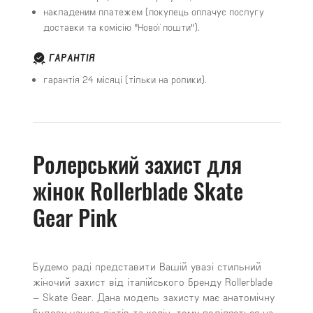
накладеним платежем (покупець оплачує послугу
доставки та комісію "Нової пошти").
ГАРАНТІЯ
гарантія 24 місяці (тільки на ролики).
Ролерський захист для
жінок Rollerblade Skate
Gear Pink
Будемо раді представити Вашій увазі стильний
жіночий захист від італійського бренду Rollerblade
– Skate Gear. Дана модель захисту має анатомічну
будову чашок ліктів та колін, тому поділяється на