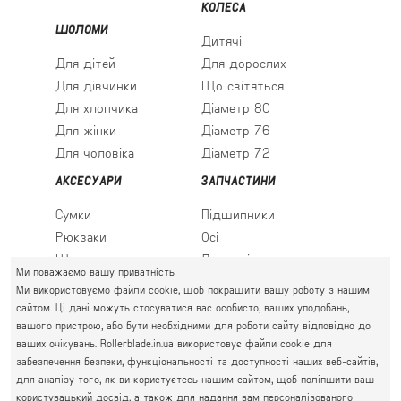
КОЛЕСА
ШОЛОМИ
Дитячі
Для дітей
Для дорослих
Для дівчинки
Що світяться
Для хлопчика
Діаметр 80
Для жінки
Діаметр 76
Для чоловіка
Діаметр 72
АКСЕСУАРИ
ЗАПЧАСТИНИ
Сумки
Підшипники
Рюкзаки
Осі
Шкарпетки
Льодові леза
Ми поважаємо вашу приватність
Ми використовуємо файли cookie, щоб покращити вашу роботу з нашим
сайтом. Ці дані можуть стосуватися вас особисто, ваших уподобань,
вашого пристрою, або бути необхідними для роботи сайту відповідно до
ПРАВИЙ БЕРЕГ
ваших очікувань. Rollerblade.in.ua використовує файли cookie для
Святошин, Житомирська, Академмістечко
забезпечення безпеки, функціональності та доступності наших веб-сайтів,
М. КИЇВ, ВУЛ. АКАДЕМІКА КРИМСЬКОГО, 4А
для аналізу того, як ви користуєтесь нашим сайтом, щоб поліпшити ваш
063 777-59-79
користувацький досвід, а також для надання вам персоналізованого
ГРАФІК РОБОТИ: