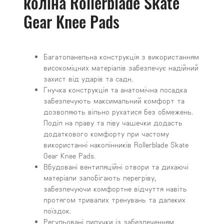
коліна Rollerblade Skate
Gear Knee Pads
Багатопанельна конструкція з використанням
високоміцних матеріалів забезпечує надійний
захист від ударів та садн.
Гнучка конструкція та анатомічна посадка
забезпечують максимальний комфорт та
дозволяють вільно рухатися без обмежень.
Поділ на праву та ліву чашечки додасть
додаткового комфорту при частому
використанні наколінників Rollerblade Skate
Gear Knee Pads.
Вбудовані вентиляційні отвори та дихаючі
матеріали запобігають перегріву,
забезпечуючи комфортне відчуття навіть
протягом тривалих тренувань та далеких
поїздок.
Регульовані липучки із забезпеченням