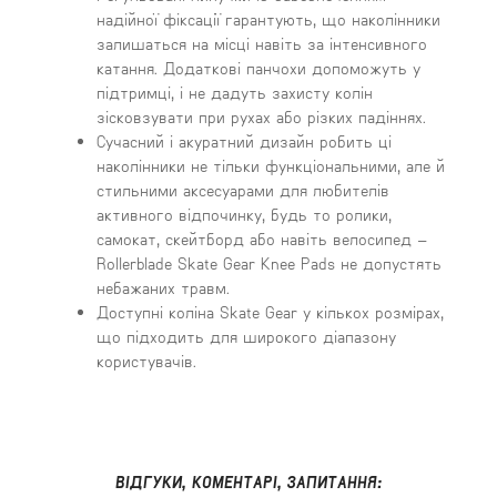
надійної фіксації гарантують, що наколінники
залишаться на місці навіть за інтенсивного
катання. Додаткові панчохи допоможуть у
підтримці, і не дадуть захисту колін
зісковзувати при рухах або різких падіннях.
Сучасний і акуратний дизайн робить ці
наколінники не тільки функціональними, але й
стильними аксесуарами для любителів
активного відпочинку, будь то ролики,
самокат, скейтборд або навіть велосипед –
Rollerblade Skate Gear Knee Pads не допустять
небажаних травм.
Доступні коліна Skate Gear у кількох розмірах,
що підходить для широкого діапазону
користувачів.
ВІДГУКИ, КОМЕНТАРІ, ЗАПИТАННЯ: