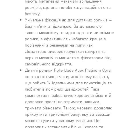
мають металевий механізм збільшення
розмірів, що значно збільшує надійність та
безпеку.
Унікальна фіксація як для дитячих роликів –
бакля п’яти з підкачкою. За допомогою
такого механізму швидко одягати чи знімати
ролики, а ефективність набагато краща в
порівнянні з ременями на липучках.
Додатково використовуються шнурки та
верхня механічна манжета з фіксатором від
самовільного відкриття.
Дитячі ролики Rollerblade Apex Platinum Coral
поставляються в чотириколісному варіанті,
що робить їх ідеальними для початківців та
любителів помірних швидкостей. Така
комплектація забезпечує хорошу стійкість й
дозволяє простіше отримати навички
тримати рівновагу. Також, черевик дозволяє
прикрутити триколісну раму, яку ви завжди
можете купити у нашому магазині. Це
дозволить встановити більші колеса та