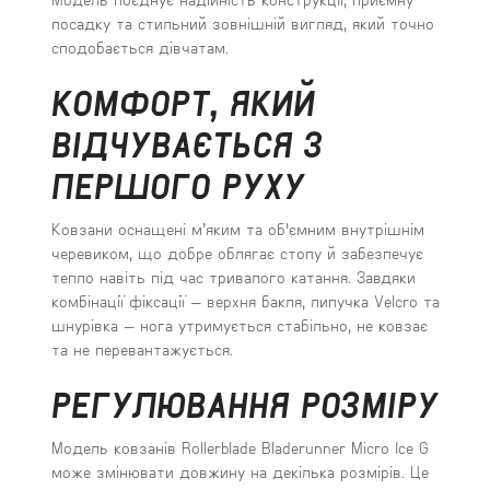
посадку та стильний зовнішній вигляд, який точно
сподобається дівчатам.
КОМФОРТ, ЯКИЙ
ВІДЧУВАЄТЬСЯ З
ПЕРШОГО РУХУ
Ковзани оснащені м’яким та об'ємним внутрішнім
черевиком, що добре облягає стопу й забезпечує
тепло навіть під час тривалого катання. Завдяки
комбінації фіксації — верхня бакля, липучка Velcro та
шнурівка — нога утримується стабільно, не ковзає
та не перевантажується.
РЕГУЛЮВАННЯ РОЗМІРУ
Модель ковзанів Rollerblade Bladerunner Micro Ice G
може змінювати довжину на декілька розмірів. Це