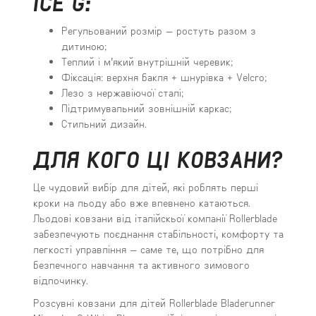
ICE G:
Регульований розмір — ростуть разом з
дитиною;
Теплий і м’який внутрішній черевик;
Фіксація: верхня бакля + шнурівка + Velcro;
Лезо з нержавіючої сталі;
Підтримувальний зовнішній каркас;
Стильний дизайн.
ДЛЯ КОГО ЦІ КОВЗАНИ?
Це чудовий вибір для дітей, які роблять перші
кроки на льоду або вже впевнено катаються.
Льодові ковзани від італійскьої компанії Rollerblade
забезпечують поєднання стабільності, комфорту та
легкості управління — саме те, що потрібно для
безпечного навчання та активного зимового
відпочинку.
Розсувні ковзани для дітей Rollerblade Bladerunner