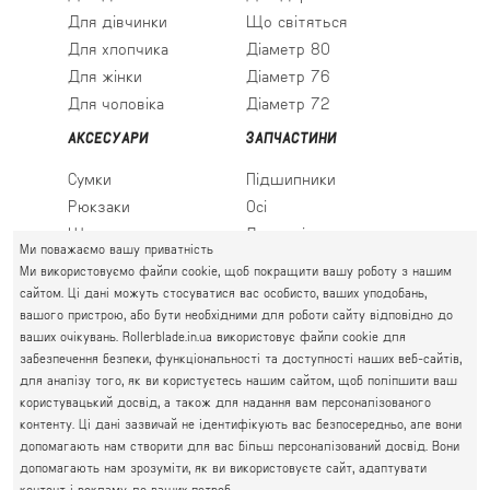
Для дівчинки
Що світяться
Для хлопчика
Діаметр 80
Для жінки
Діаметр 76
Для чоловіка
Діаметр 72
АКСЕСУАРИ
ЗАПЧАСТИНИ
Сумки
Підшипники
Рюкзаки
Осі
Шкарпетки
Льодові леза
Ми поважаємо вашу приватність
Ми використовуємо файли cookie, щоб покращити вашу роботу з нашим
сайтом. Ці дані можуть стосуватися вас особисто, ваших уподобань,
вашого пристрою, або бути необхідними для роботи сайту відповідно до
ПРАВИЙ БЕРЕГ
ваших очікувань. Rollerblade.in.ua використовує файли cookie для
Святошин, Житомирська, Академмістечко
забезпечення безпеки, функціональності та доступності наших веб-сайтів,
М. КИЇВ, ВУЛ. АКАДЕМІКА КРИМСЬКОГО, 4А
для аналізу того, як ви користуєтесь нашим сайтом, щоб поліпшити ваш
063 777-59-79
користувацький досвід, а також для надання вам персоналізованого
ГРАФІК РОБОТИ:
067 111-01-47
контенту. Ці дані зазвичай не ідентифікують вас безпосередньо, але вони
пн.-пт. 10.00 - 19.00
допомагають нам створити для вас більш персоналізований досвід. Вони
050 777-16-00
сб.-нд. 10.00 - 17.00
допомагають нам зрозуміти, як ви використовуєте сайт, адаптувати
контент і рекламу до ваших потреб.