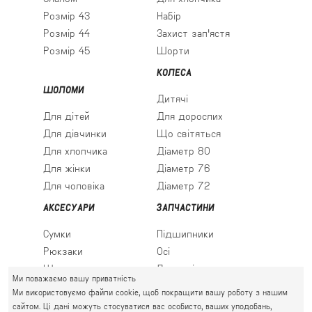
Розмір 43
Набір
Розмір 44
Захист зап'ястя
Розмір 45
Шорти
КОЛЕСА
ШОЛОМИ
Дитячі
Для дітей
Для дорослих
Для дівчинки
Що світяться
Для хлопчика
Діаметр 80
Для жінки
Діаметр 76
Для чоловіка
Діаметр 72
АКСЕСУАРИ
ЗАПЧАСТИНИ
Сумки
Підшипники
Рюкзаки
Осі
Шкарпетки
Льодові леза
Ми поважаємо вашу приватність
Ми використовуємо файли cookie, щоб покращити вашу роботу з нашим
сайтом. Ці дані можуть стосуватися вас особисто, ваших уподобань,